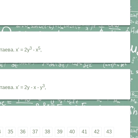
3
5
ева. x' = 2y
- x
,
3
а. x' = 2y - x - y
,
4
35
36
37
38
39
40
41
42
43