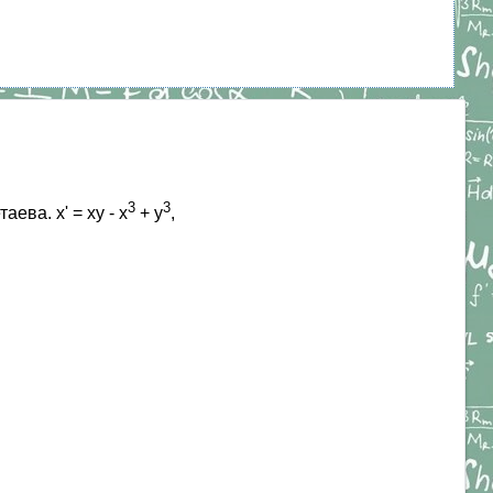
3
3
ва. x' = xy - x
+ y
,