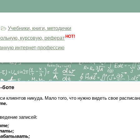
Учебники, книги, методички
HOT!
трольную, курсовую, реферат
анную интернет-профессию
-боте
писи клиентов никуда. Мало того, что нужно видеть свое расписа
ime.
ведение записей:
ите;
платы;
рабатывать;