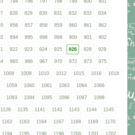
93
794
796
797
798
799
800
801
27
828
829
830
831
832
833
834
55
856
857
858
859
860
861
862
92
894
895
898
899
900
901
902
21
922
923
924
925
926
928
929
64
965
966
967
970
972
973
975
1008
1009
1010
1012
1015
1016
1018
1059
1060
1061
1063
1064
1066
1093
1094
1095
1096
1097
1098
1128
1135
1141
1142
1143
1144
1145
1162
1163
1164
1167
1168
1169
1170
1194
1195
1196
1198
1200
1201
1202