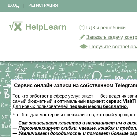
ВХОД
|
РЕГИСТРАЦИЯ
ГДЗ и решебники
Заказать задачу, кон
Получите востребов
Сервис онлайн-записи на собственном Telegram
Тот, кто работает в сфере услуг, знает — без ведения за
самый бюджетный и оптимальный вариант:
сервис VisitT
Для новых пользователей
первый месяц бесплатно
.
Чат-бот для мастеров и специалистов, который упрощает 
—
Сам записывает клиентов и напоминает им о виз
—
Персонализирует скидки, чаевые, кэшбэк и предо
—
Увеличивает доходимость и помогает больше за