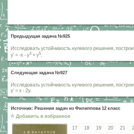
Предыдущая задача №925
Исследовать устойчивость нулевого решения, построи
3
5
y' = -x - y
+ y
.
Следующая задача №927
Исследовать устойчивость нулевого решения, построив
y' = x - 2y.
Источник: Решения задач из Филиппова 12 класс
☆
Добавить в избранное
17
18
19
20
21