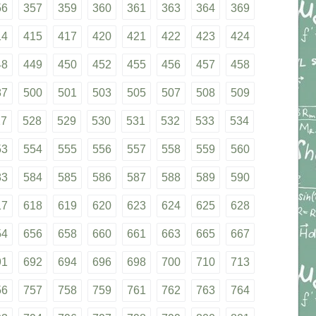
56
357
359
360
361
363
364
369
14
415
417
420
421
422
423
424
48
449
450
452
455
456
457
458
87
500
501
503
505
507
508
509
27
528
529
530
531
532
533
534
53
554
555
556
557
558
559
560
83
584
585
586
587
588
589
590
17
618
619
620
623
624
625
628
54
656
658
660
661
663
665
667
91
692
694
696
698
700
710
713
56
757
758
759
761
762
763
764