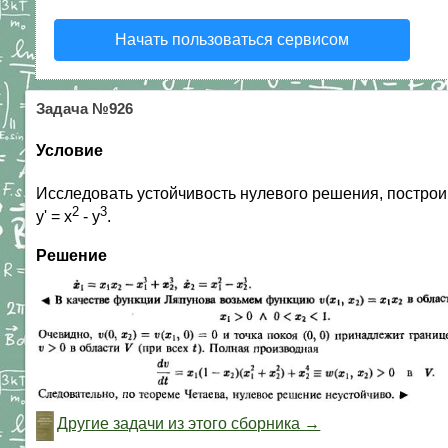
Начать пользоваться сервисом
Задача №926
Условие
Исследовать устойчивость нулевого решения, построив
2
3
y' = x
- y
.
Решение
Другие задачи из этого сборника →