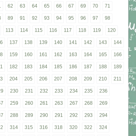
1
62
63
64
65
66
67
69
70
71
8
89
91
92
93
94
95
96
97
98
113
114
115
116
117
118
119
120
6
137
138
139
140
141
142
143
144
8
159
160
161
162
163
164
165
166
1
182
183
184
185
186
187
188
189
3
204
205
206
207
208
209
210
211
29
230
231
232
233
234
235
236
57
259
260
261
263
267
268
269
87
288
289
290
291
292
293
294
12
314
315
316
318
320
322
324