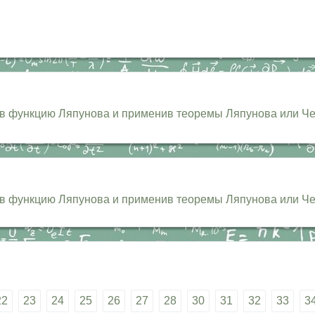
в функцию Ляпунова и применив теоремы Ляпунова или Чета
 функцию Ляпунова и применив теоремы Ляпунова или Четаев
22
23
24
25
26
27
28
30
31
32
33
3