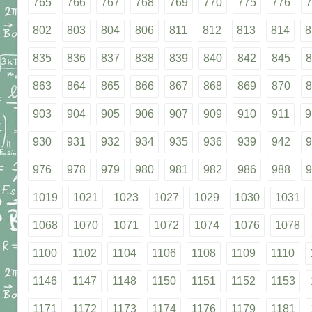
765
766
767
768
769
770
775
776
7
802
803
804
806
811
812
813
814
8
835
836
837
838
839
840
842
845
8
863
864
865
866
867
868
869
870
8
903
904
905
906
907
909
910
911
9
930
931
932
934
935
936
939
942
9
976
978
979
980
981
982
986
988
9
1019
1021
1023
1027
1029
1030
1031
1068
1070
1071
1072
1074
1076
1078
1100
1102
1104
1106
1108
1109
1110
1146
1147
1148
1150
1151
1152
1153
1171
1172
1173
1174
1176
1179
1181