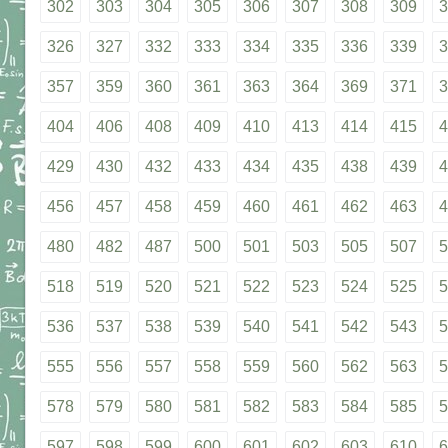
302
303
304
305
306
307
308
309
3
326
327
332
333
334
335
336
339
3
357
359
360
361
363
364
369
371
3
404
406
408
409
410
413
414
415
4
429
430
432
433
434
435
438
439
4
456
457
458
459
460
461
462
463
4
480
482
487
500
501
503
505
507
5
518
519
520
521
522
523
524
525
5
536
537
538
539
540
541
542
543
5
555
556
557
558
559
560
562
563
5
578
579
580
581
582
583
584
585
5
597
598
599
600
601
602
603
610
6