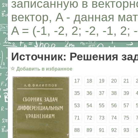
записанную в векторной
вектор, A - данная мат
A = (-1, -2, 2; -2, -1, 2; -
Источник: Решения за
☆
Добавить в избранное
17
18
19
20
21
35
36
37
38
39
53
54
55
56
57
71
72
73
74
75
88
89
91
92
93