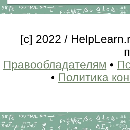
[c] 2022 / HelpLearn
п
Правообладателям
•
По
•
Политика ко