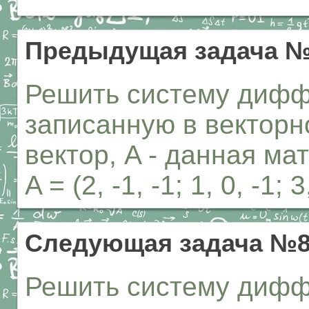
Предыдущая задача №
Решить систему дифф
записанную в векторной
вектор, A - данная мат
A = (2, -1, -1; 1, 0, -1; 3
Следующая задача №8
Решить систему дифф