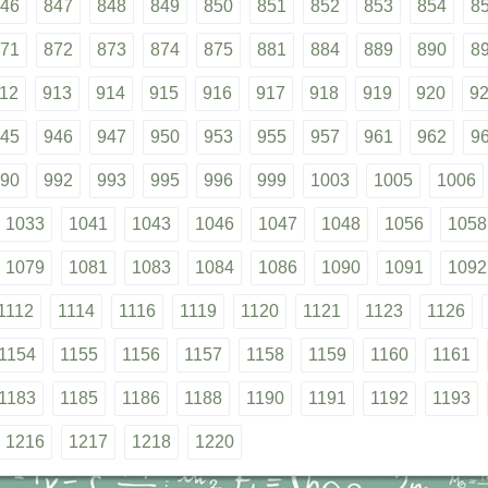
46
847
848
849
850
851
852
853
854
8
71
872
873
874
875
881
884
889
890
8
12
913
914
915
916
917
918
919
920
9
45
946
947
950
953
955
957
961
962
9
90
992
993
995
996
999
1003
1005
1006
1033
1041
1043
1046
1047
1048
1056
1058
1079
1081
1083
1084
1086
1090
1091
1092
1112
1114
1116
1119
1120
1121
1123
1126
1154
1155
1156
1157
1158
1159
1160
1161
1183
1185
1186
1188
1190
1191
1192
1193
1216
1217
1218
1220