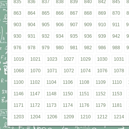
835
836
837
838
839
840
842
845
8
863
864
865
866
867
868
869
870
8
903
904
905
906
907
909
910
911
9
930
931
932
934
935
936
939
942
9
976
978
979
980
981
982
986
988
9
1019
1021
1023
1027
1029
1030
1031
1068
1070
1071
1072
1074
1076
1078
1100
1102
1104
1106
1108
1109
1110
1146
1147
1148
1150
1151
1152
1153
1171
1172
1173
1174
1176
1179
1181
1203
1204
1206
1209
1210
1212
1214