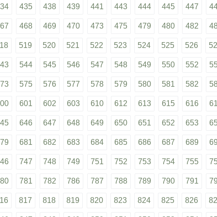
34
435
438
439
441
443
444
445
447
4
67
468
469
470
473
475
479
480
482
4
18
519
520
521
522
523
524
525
526
5
43
544
545
546
547
548
549
550
552
5
73
575
576
577
578
579
580
581
582
5
00
601
602
603
610
612
613
615
616
6
45
646
647
648
649
650
651
652
653
6
79
681
682
683
684
685
686
687
689
6
46
747
748
749
751
752
753
754
755
7
80
781
782
786
787
788
789
790
791
7
16
817
818
819
820
823
824
825
826
8