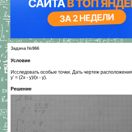
Задача №966
Условие
Исследовать особые точки. Дать чертеж расположения 
y' = (2x - y)/(x - y).
Решение