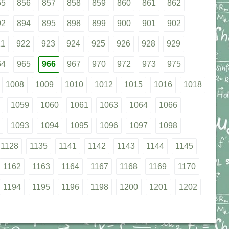
55
856
857
858
859
860
861
862
92
894
895
898
899
900
901
902
21
922
923
924
925
926
928
929
64
965
966
967
970
972
973
975
1008
1009
1010
1012
1015
1016
1018
1059
1060
1061
1063
1064
1066
1093
1094
1095
1096
1097
1098
1128
1135
1141
1142
1143
1144
1145
1162
1163
1164
1167
1168
1169
1170
1194
1195
1196
1198
1200
1201
1202