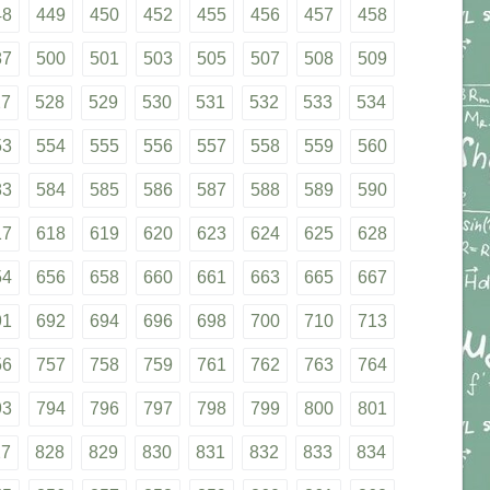
48
449
450
452
455
456
457
458
87
500
501
503
505
507
508
509
27
528
529
530
531
532
533
534
53
554
555
556
557
558
559
560
83
584
585
586
587
588
589
590
17
618
619
620
623
624
625
628
54
656
658
660
661
663
665
667
91
692
694
696
698
700
710
713
56
757
758
759
761
762
763
764
93
794
796
797
798
799
800
801
27
828
829
830
831
832
833
834