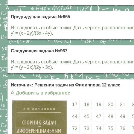
Предыдущая задача №965
Исследовать особые точки. Дать чертеж расположения 
y' = (x - 2y)/(3x - 4y).
Следующая задача №967
Исследовать особые точки. Дать чертеж расположения 
y' = (y - 2x)/(2y - 3x).
Источник: Решения задач из Филиппова 12 класс
☆
Добавить в избранное
17
18
19
20
21
44
45
47
48
49
72
73
74
75
76