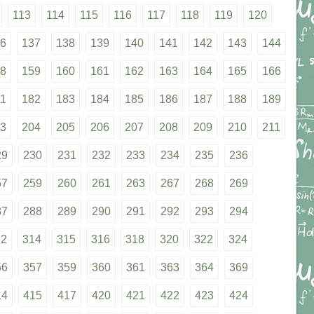
113
114
115
116
117
118
119
120
6
137
138
139
140
141
142
143
144
8
159
160
161
162
163
164
165
166
1
182
183
184
185
186
187
188
189
3
204
205
206
207
208
209
210
211
29
230
231
232
233
234
235
236
57
259
260
261
263
267
268
269
87
288
289
290
291
292
293
294
12
314
315
316
318
320
322
324
56
357
359
360
361
363
364
369
14
415
417
420
421
422
423
424