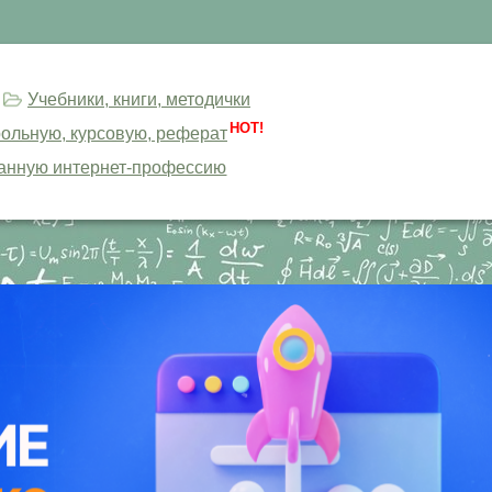
Учебники, книги, методички
HOT!
трольную, курсовую, реферат
анную интернет-профессию