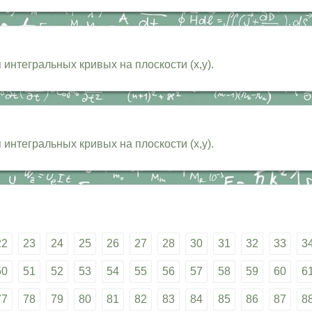
интегральных кривых на плоскости (x,y).
интегральных кривых на плоскости (x,y).
22
23
24
25
26
27
28
30
31
32
33
3
50
51
52
53
54
55
56
57
58
59
60
6
77
78
79
80
81
82
83
84
85
86
87
8