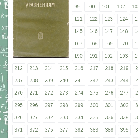
99
100
101
102
10
121
122
123
124
1
145
146
147
148
1
167
168
169
170
1
190
191
192
193
1
212
213
214
215
216
217
218
219
2
237
238
239
240
241
242
243
244
2
270
271
272
273
274
275
276
277
2
295
296
297
298
299
300
301
302
3
326
327
332
333
334
335
336
339
3
371
372
375
377
382
383
388
395
3