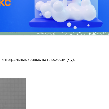
интегральных кривых на плоскости (x,y).