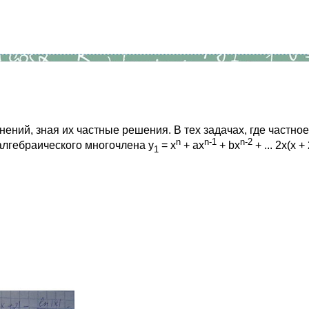
ний, зная их частные решения. В тех задачах, где частное
n
n-1
n-2
алгебраического многочлена y
= x
+ ax
+ bx
+ ... 2x(x + 
1