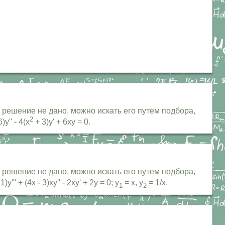
 решение не дано, можно искать его путем подбора,
2
)y'' - 4(x
+ 3)y' + 6xy = 0.
 решение не дано, можно искать его путем подбора,
 1)y''' + (4x - 3)xy'' - 2xy' + 2y = 0; y
= x, y
= 1/x.
1
2