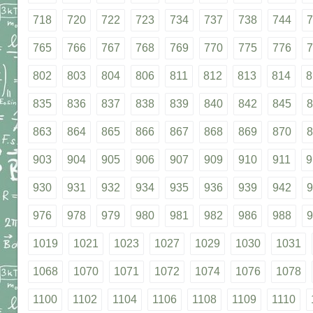
718
720
722
723
734
737
738
744
7
765
766
767
768
769
770
775
776
7
802
803
804
806
811
812
813
814
8
835
836
837
838
839
840
842
845
8
863
864
865
866
867
868
869
870
8
903
904
905
906
907
909
910
911
9
930
931
932
934
935
936
939
942
9
976
978
979
980
981
982
986
988
9
1019
1021
1023
1027
1029
1030
1031
1068
1070
1071
1072
1074
1076
1078
1100
1102
1104
1106
1108
1109
1110