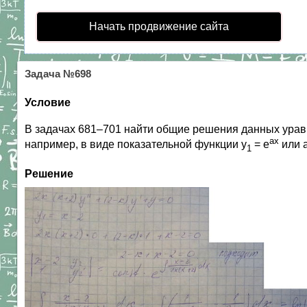
Начать продвижение сайта
Задача №698
Условие
В задачах 681–701 найти общие решения данных уравне
ax
например, в виде показательной функции y
= e
или 
1
Решение