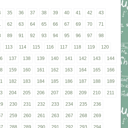
4
35
36
37
38
39
40
41
42
43
1
62
63
64
65
66
67
69
70
71
8
89
91
92
93
94
95
96
97
98
113
114
115
116
117
118
119
120
6
137
138
139
140
141
142
143
144
8
159
160
161
162
163
164
165
166
1
182
183
184
185
186
187
188
189
3
204
205
206
207
208
209
210
211
29
230
231
232
233
234
235
236
57
259
260
261
263
267
268
269
87
288
289
290
291
292
293
294