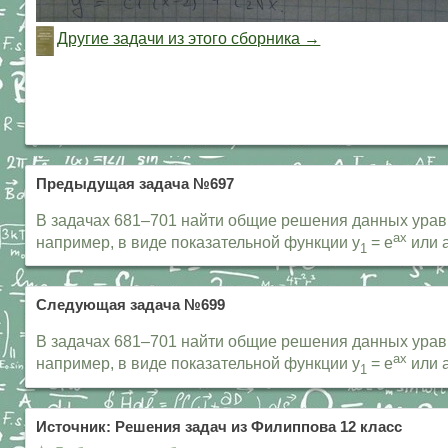
Другие задачи из этого сборника →
Предыдущая задача №697
В задачах 681–701 найти общие решения данных уравне
ax
например, в виде показательной функции y
= e
или 
1
Следующая задача №699
В задачах 681–701 найти общие решения данных уравне
ax
например, в виде показательной функции y
= e
или 
1
Источник: Решения задач из Филиппова 12 класс