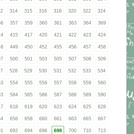
12
314
315
316
318
320
322
324
56
357
359
360
361
363
364
369
14
415
417
420
421
422
423
424
48
449
450
452
455
456
457
458
87
500
501
503
505
507
508
509
27
528
529
530
531
532
533
534
53
554
555
556
557
558
559
560
83
584
585
586
587
588
589
590
17
618
619
620
623
624
625
628
54
656
658
660
661
663
665
667
91
692
694
696
698
700
710
713