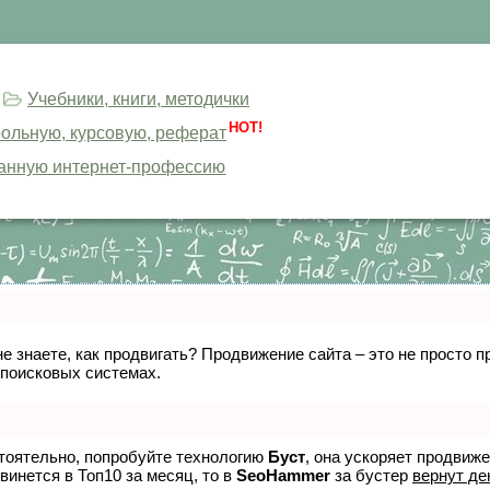
Учебники, книги, методички
HOT!
трольную, курсовую, реферат
анную интернет-профессию
не знаете, как продвигать? Продвижение сайта – это не просто
 поисковых системах.
стоятельно, попробуйте технологию
Буст
, она ускоряет продвиж
винется в Топ10 за месяц, то в
SeoHammer
за бустер
вернут де