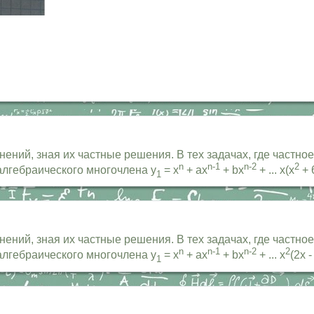
ний, зная их частные решения. В тех задачах, где частное
n
n-1
n-2
2
алгебраического многочлена y
= x
+ ax
+ bx
+ ... x(x
+ 6
1
ний, зная их частные решения. В тех задачах, где частное
n
n-1
n-2
2
алгебраического многочлена y
= x
+ ax
+ bx
+ ... x
(2x -
1