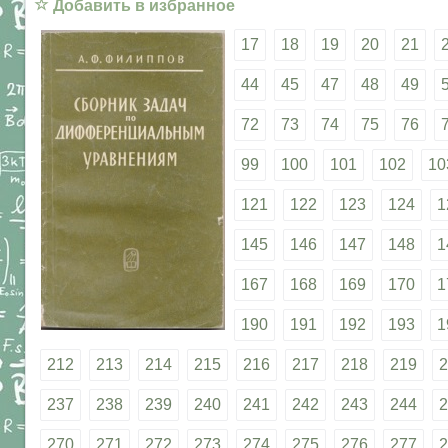
☆
Добавить в избранное
17
18
19
20
21
44
45
47
48
49
72
73
74
75
76
99
100
101
102
10
121
122
123
124
1
145
146
147
148
1
167
168
169
170
1
190
191
192
193
1
212
213
214
215
216
217
218
219
2
237
238
239
240
241
242
243
244
2
270
271
272
273
274
275
276
277
2