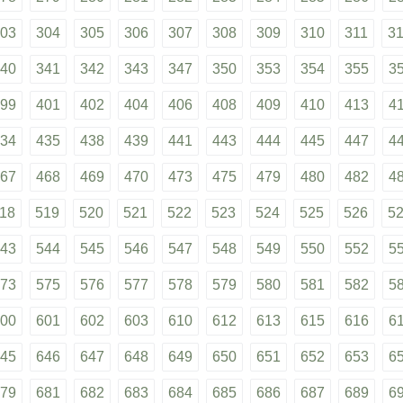
03
304
305
306
307
308
309
310
311
3
40
341
342
343
347
350
353
354
355
3
99
401
402
404
406
408
409
410
413
4
34
435
438
439
441
443
444
445
447
4
67
468
469
470
473
475
479
480
482
4
18
519
520
521
522
523
524
525
526
5
43
544
545
546
547
548
549
550
552
5
73
575
576
577
578
579
580
581
582
5
00
601
602
603
610
612
613
615
616
6
45
646
647
648
649
650
651
652
653
6
79
681
682
683
684
685
686
687
689
6