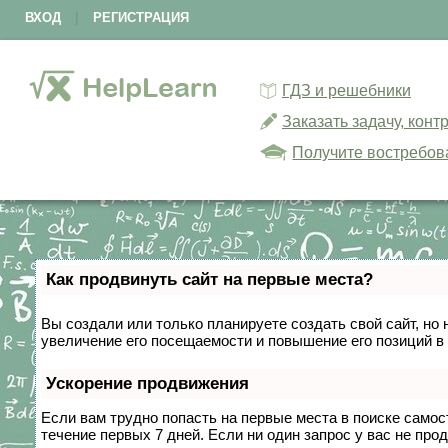
ВХОД
|
РЕГИСТРАЦИЯ
ГДЗ и решебники
Заказать задачу, кон
Получите востребов
Как продвинуть сайт на первые места?
Вы создали или только планируете создать свой сайт, но 
увеличение его посещаемости и повышение его позиций в
Ускорение продвижения
Если вам трудно попасть на первые места в поиске само
течение первых 7 дней. Если ни один запрос у вас не прод