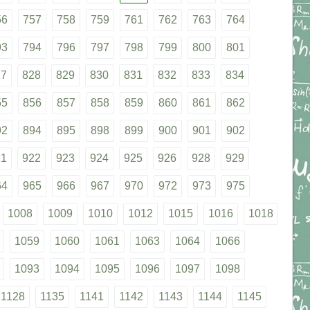
56
757
758
759
761
762
763
764
93
794
796
797
798
799
800
801
27
828
829
830
831
832
833
834
55
856
857
858
859
860
861
862
92
894
895
898
899
900
901
902
21
922
923
924
925
926
928
929
64
965
966
967
970
972
973
975
1008
1009
1010
1012
1015
1016
1018
1059
1060
1061
1063
1064
1066
1093
1094
1095
1096
1097
1098
1128
1135
1141
1142
1143
1144
1145