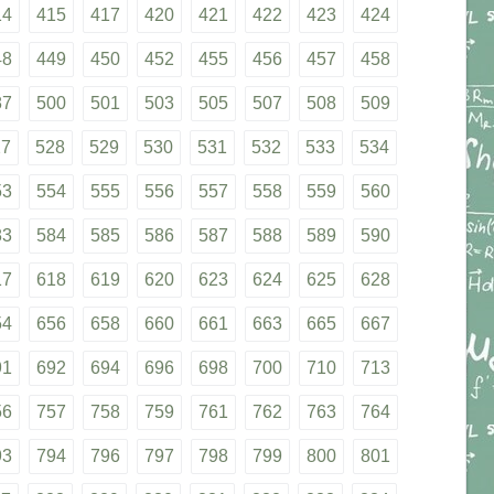
14
415
417
420
421
422
423
424
48
449
450
452
455
456
457
458
87
500
501
503
505
507
508
509
27
528
529
530
531
532
533
534
53
554
555
556
557
558
559
560
83
584
585
586
587
588
589
590
17
618
619
620
623
624
625
628
54
656
658
660
661
663
665
667
91
692
694
696
698
700
710
713
56
757
758
759
761
762
763
764
93
794
796
797
798
799
800
801