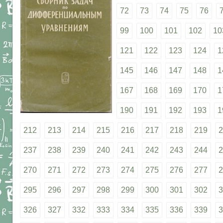
72
73
74
75
76
99
100
101
102
10
121
122
123
124
1
145
146
147
148
1
167
168
169
170
1
190
191
192
193
1
212
213
214
215
216
217
218
219
2
237
238
239
240
241
242
243
244
2
270
271
272
273
274
275
276
277
2
295
296
297
298
299
300
301
302
3
326
327
332
333
334
335
336
339
3