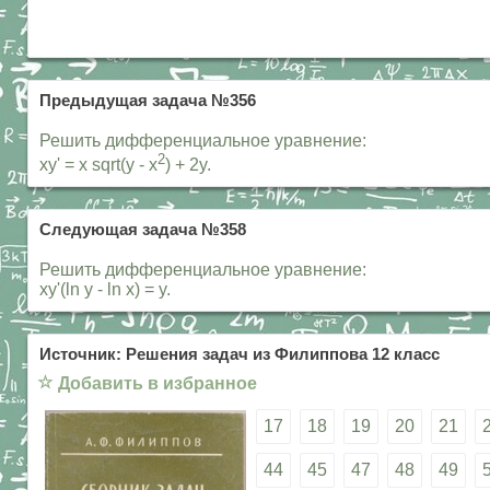
Предыдущая задача №356
Решить дифференциальное уравнение:
2
xy' = x sqrt(y - x
) + 2y.
Следующая задача №358
Решить дифференциальное уравнение:
xy'(ln y - ln x) = y.
Источник: Решения задач из Филиппова 12 класс
☆
Добавить в избранное
17
18
19
20
21
44
45
47
48
49