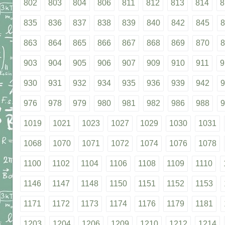
802
803
804
806
811
812
813
814
8
835
836
837
838
839
840
842
845
8
863
864
865
866
867
868
869
870
8
903
904
905
906
907
909
910
911
9
930
931
932
934
935
936
939
942
9
976
978
979
980
981
982
986
988
9
1019
1021
1023
1027
1029
1030
1031
1068
1070
1071
1072
1074
1076
1078
1100
1102
1104
1106
1108
1109
1110
1146
1147
1148
1150
1151
1152
1153
1171
1172
1173
1174
1176
1179
1181
1203
1204
1206
1209
1210
1212
1214