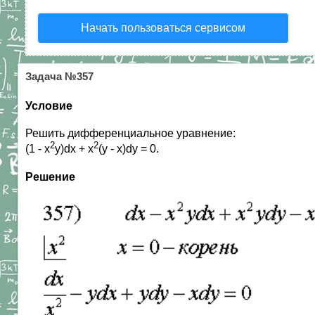
Начать пользоваться сервисом
Задача №357
Условие
Решить дифференциальное уравнение:
2
2
(1 - x
y)dx + x
(y - x)dy = 0.
Решение