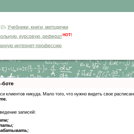
Учебники, книги, методички
HOT!
трольную, курсовую, реферат
анную интернет-профессию
-боте
писи клиентов никуда. Мало того, что нужно видеть свое расписа
ime.
ведение записей:
ите;
платы;
рабатывать;