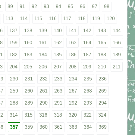
8
89
91
92
93
94
95
96
97
98
113
114
115
116
117
118
119
120
6
137
138
139
140
141
142
143
144
8
159
160
161
162
163
164
165
166
1
182
183
184
185
186
187
188
189
3
204
205
206
207
208
209
210
211
29
230
231
232
233
234
235
236
57
259
260
261
263
267
268
269
87
288
289
290
291
292
293
294
12
314
315
316
318
320
322
324
56
357
359
360
361
363
364
369