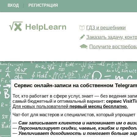
ВХОД
|
РЕГИСТРАЦИЯ
ГДЗ и решебники
Заказать задачу, кон
Получите востребов
Сервис онлайн-записи на собственном Telegram
Тот, кто работает в сфере услуг, знает — без ведения за
самый бюджетный и оптимальный вариант:
сервис VisitT
Для новых пользователей
первый месяц бесплатно
.
Чат-бот для мастеров и специалистов, который упрощает 
—
Сам записывает клиентов и напоминает им о виз
—
Персонализирует скидки, чаевые, кэшбэк и предо
—
Увеличивает доходимость и помогает больше за