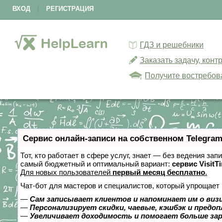
ВХОД
|
РЕГИСТРАЦИЯ
ГДЗ и решебники
Заказать задачу, кон
Получите востребов
Сервис онлайн-записи на собственном Telegram
Тот, кто работает в сфере услуг, знает — без ведения за
самый бюджетный и оптимальный вариант:
сервис VisitT
Для новых пользователей
первый месяц бесплатно
.
Чат-бот для мастеров и специалистов, который упрощает 
—
Сам записывает клиентов и напоминает им о виз
—
Персонализирует скидки, чаевые, кэшбэк и предо
—
Увеличивает доходимость и помогает больше за