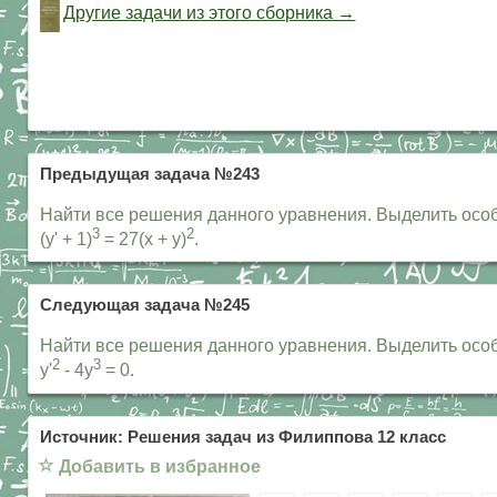
Другие задачи из этого сборника →
Предыдущая задача №243
Найти все решения данного уравнения. Выделить особы
3
2
(y' + 1)
= 27(x + y)
.
Следующая задача №245
Найти все решения данного уравнения. Выделить особы
2
3
y'
- 4y
= 0.
Источник: Решения задач из Филиппова 12 класс
☆
Добавить в избранное