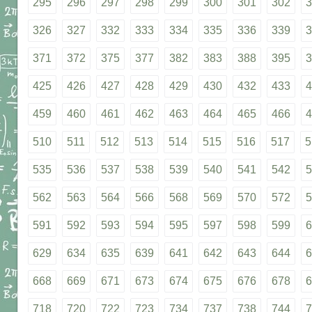
295
296
297
298
299
300
301
302
3
326
327
332
333
334
335
336
339
3
371
372
375
377
382
383
388
395
3
425
426
427
428
429
430
432
433
4
459
460
461
462
463
464
465
466
4
510
511
512
513
514
515
516
517
5
535
536
537
538
539
540
541
542
5
562
563
564
566
568
569
570
572
5
591
592
593
594
595
597
598
599
6
629
634
635
639
641
642
643
644
6
668
669
671
673
674
675
676
678
6
718
720
722
723
734
737
738
744
7