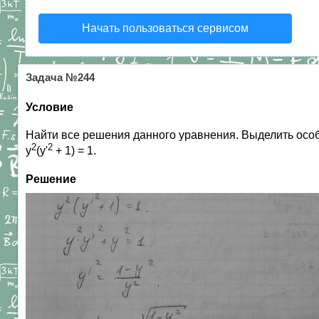
Начать пользоваться сервисом
Задача №244
Условие
Найти все решения данного уравнения. Выделить особы
2
2
y
(y'
+ 1) = 1.
Решение