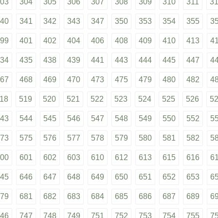
03
304
305
306
307
308
309
310
311
3
40
341
342
343
347
350
353
354
355
3
99
401
402
404
406
408
409
410
413
4
34
435
438
439
441
443
444
445
447
4
67
468
469
470
473
475
479
480
482
4
18
519
520
521
522
523
524
525
526
5
43
544
545
546
547
548
549
550
552
5
73
575
576
577
578
579
580
581
582
5
00
601
602
603
610
612
613
615
616
6
45
646
647
648
649
650
651
652
653
6
79
681
682
683
684
685
686
687
689
6
46
747
748
749
751
752
753
754
755
7