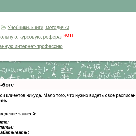
Учебники, книги, методички
HOT!
трольную, курсовую, реферат
анную интернет-профессию
-боте
писи клиентов никуда. Мало того, что нужно видеть свое расписа
ime.
ведение записей:
ите;
платы;
рабатывать;