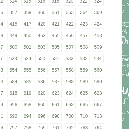
12
314
315
316
318
320
322
324
56
357
359
360
361
363
364
369
14
415
417
420
421
422
423
424
48
449
450
452
455
456
457
458
87
500
501
503
505
507
508
509
27
528
529
530
531
532
533
534
53
554
555
556
557
558
559
560
83
584
585
586
587
588
589
590
17
618
619
620
623
624
625
628
54
656
658
660
661
663
665
667
91
692
694
696
698
700
710
713
56
757
758
759
761
762
763
764