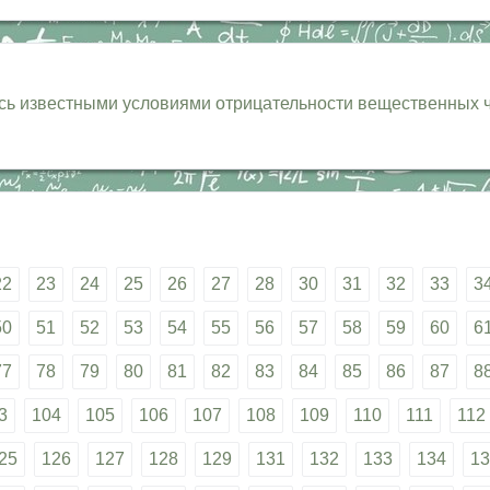
ясь известными условиями отрицательности вещественных ч
22
23
24
25
26
27
28
30
31
32
33
3
50
51
52
53
54
55
56
57
58
59
60
6
77
78
79
80
81
82
83
84
85
86
87
8
3
104
105
106
107
108
109
110
111
112
25
126
127
128
129
131
132
133
134
13