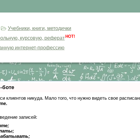
Учебники, книги, методички
HOT!
трольную, курсовую, реферат
анную интернет-профессию
-боте
писи клиентов никуда. Мало того, что нужно видеть свое расписа
ime.
ведение записей:
ите;
платы;
рабатывать;