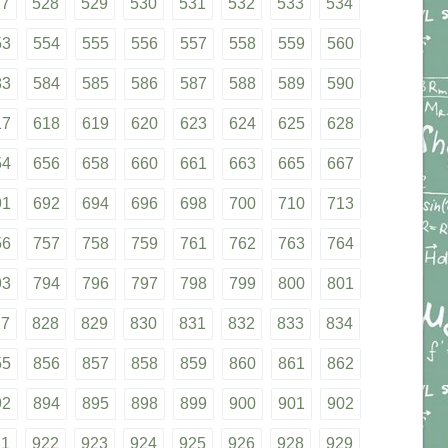
27
528
529
530
531
532
533
534
53
554
555
556
557
558
559
560
83
584
585
586
587
588
589
590
17
618
619
620
623
624
625
628
54
656
658
660
661
663
665
667
91
692
694
696
698
700
710
713
56
757
758
759
761
762
763
764
93
794
796
797
798
799
800
801
27
828
829
830
831
832
833
834
55
856
857
858
859
860
861
862
92
894
895
898
899
900
901
902
21
922
923
924
925
926
928
929