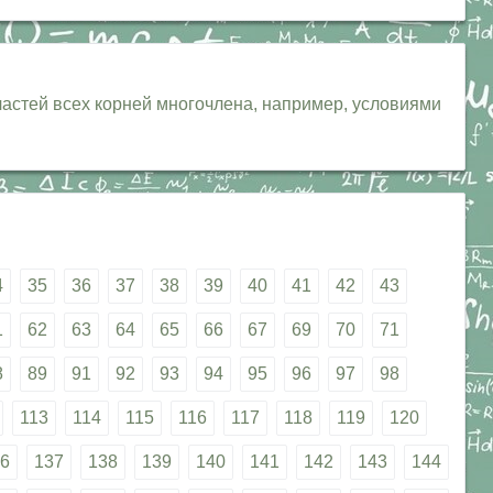
астей всех корней многочлена, например, условиями
4
35
36
37
38
39
40
41
42
43
1
62
63
64
65
66
67
69
70
71
8
89
91
92
93
94
95
96
97
98
113
114
115
116
117
118
119
120
6
137
138
139
140
141
142
143
144