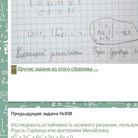
Другие задачи из этого сборника →
Предыдущая задача №938
Исследовать устойчивость нулевого решения, пользу
Рауса–Гурвица или критерием Михайлова.
IV
y
+ 2y''' + 6y'' + 5y' + 6y = 0.