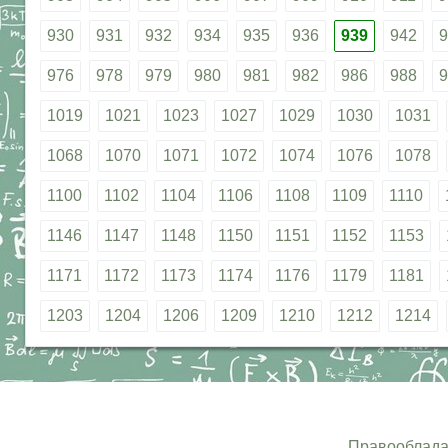
930
931
932
934
935
936
939
942
9
976
978
979
980
981
982
986
988
9
1019
1021
1023
1027
1029
1030
1031
1068
1070
1071
1072
1074
1076
1078
1100
1102
1104
1106
1108
1109
1110
1146
1147
1148
1150
1151
1152
1153
1171
1172
1173
1174
1176
1179
1181
1203
1204
1206
1209
1210
1212
1214
Правооблада