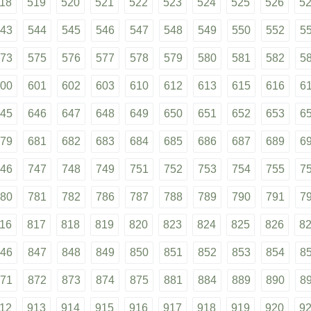
18
519
520
521
522
523
524
525
526
5
43
544
545
546
547
548
549
550
552
5
73
575
576
577
578
579
580
581
582
5
00
601
602
603
610
612
613
615
616
6
45
646
647
648
649
650
651
652
653
6
79
681
682
683
684
685
686
687
689
6
46
747
748
749
751
752
753
754
755
7
80
781
782
786
787
788
789
790
791
7
16
817
818
819
820
823
824
825
826
8
46
847
848
849
850
851
852
853
854
8
71
872
873
874
875
881
884
889
890
8
12
913
914
915
916
917
918
919
920
9