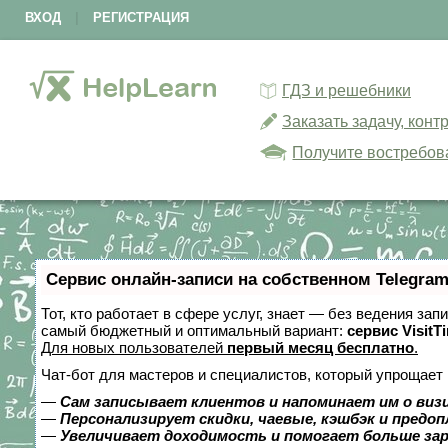
ВХОД
|
РЕГИСТРАЦИЯ
ГДЗ и решебники
Заказать задачу, кон
Получите востребов
Сервис онлайн-записи на собственном Telegram
Тот, кто работает в сфере услуг, знает — без ведения за
самый бюджетный и оптимальный вариант:
сервис VisitT
Для новых пользователей
первый месяц бесплатно
.
Чат-бот для мастеров и специалистов, который упрощает 
—
Сам записывает клиентов и напоминает им о виз
—
Персонализирует скидки, чаевые, кэшбэк и предо
—
Увеличивает доходимость и помогает больше за