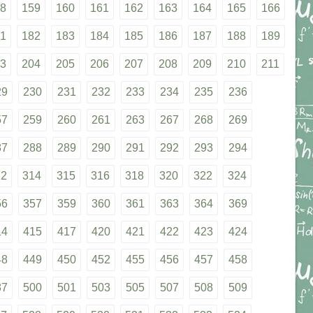
8
159
160
161
162
163
164
165
166
1
182
183
184
185
186
187
188
189
3
204
205
206
207
208
209
210
211
29
230
231
232
233
234
235
236
57
259
260
261
263
267
268
269
87
288
289
290
291
292
293
294
12
314
315
316
318
320
322
324
56
357
359
360
361
363
364
369
14
415
417
420
421
422
423
424
48
449
450
452
455
456
457
458
87
500
501
503
505
507
508
509