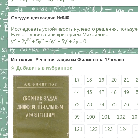
Следующая задача №940
Исследовать устойчивость нулевого решения, пользу
Рауса–Гурвица или критерием Михайлова.
V
IV
y
+ 2y
+ 5y''' + 6y'' + 5y' + 2y = 0.
Источник: Решения задач из Филиппова 12 класс
☆
Добавить в избранное
17
18
19
20
21
44
45
47
48
49
72
73
74
75
76
99
100
101
102
10
121
122
123
124
1