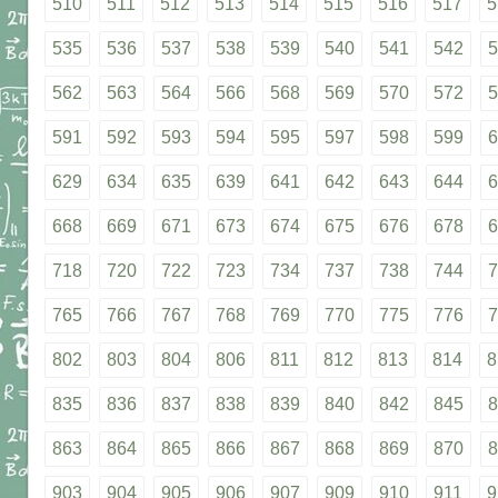
510
511
512
513
514
515
516
517
5
535
536
537
538
539
540
541
542
5
562
563
564
566
568
569
570
572
5
591
592
593
594
595
597
598
599
6
629
634
635
639
641
642
643
644
6
668
669
671
673
674
675
676
678
6
718
720
722
723
734
737
738
744
7
765
766
767
768
769
770
775
776
7
802
803
804
806
811
812
813
814
8
835
836
837
838
839
840
842
845
8
863
864
865
866
867
868
869
870
8
903
904
905
906
907
909
910
911
9