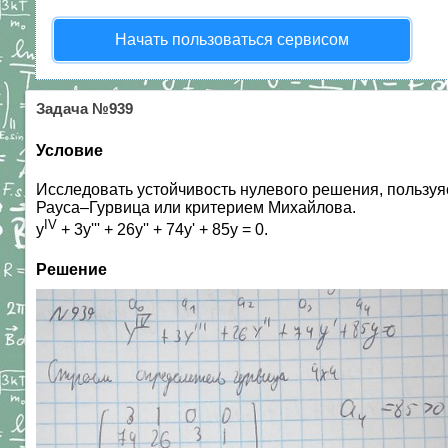
Начать пользоваться сервисом
Задача №939
Условие
Исследовать устойчивость нулевого решения, пользу
Рауса–Гурвица или критерием Михайлова.
IV
y
+ 3y''' + 26y'' + 74y' + 85y = 0.
Решение