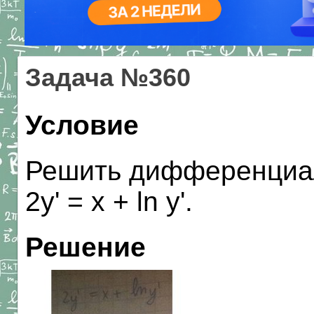
Задача №360
Условие
Решить дифференциал
2y' = x + ln y'.
Решение