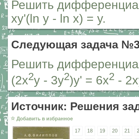
Решить дифференциал
xy'(ln y - ln x) = y.
Следующая задача №3
Решить дифференциал
2
2
2
(2x
y - 3y
)y' = 6x
- 2x
Источник: Решения за
☆
Добавить в избранное
17
18
19
20
21