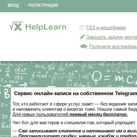
ВХОД
|
РЕГИСТРАЦИЯ
ГДЗ и решебники
Заказать задачу, кон
Получите востребов
Сервис онлайн-записи на собственном Telegram
Тот, кто работает в сфере услуг, знает — без ведения зап
и напоминать клиентам о визитах тоже. Нашли самый бю
Для новых пользователей
первый месяц бесплатно
.
Чат-бот для мастеров и специалистов, который упрощает 
—
Сам записывает клиентов и напоминает им о виз
—
Персонализирует скидки, чаевые, кэшбэк и предо