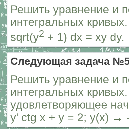
Решить уравнение и п
интегральных кривых.
2
sqrt(y
+ 1) dx = xy dy.
Следующая задача №
Решить уравнение и п
интегральных кривых.
удовлетворяющее нач
y' ctg x + y = 2; y(x) →