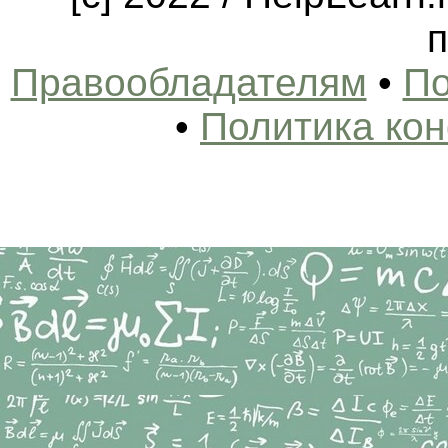
п
Правообладателям
•
По
•
Политика ко