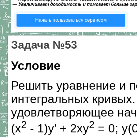
—
Увеличивает доходимость и помогает больше за
Начать пользоваться сервисом
Задача №53
Условие
Решить уравнение и п
интегральных кривых.
удовлетворяющее нач
2
2
(x
- 1)y' + 2xy
= 0; y(0