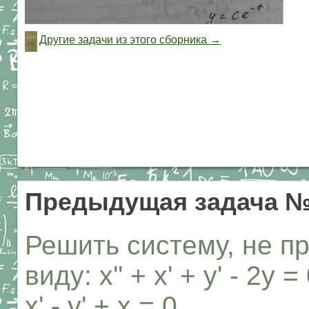
Другие задачи из этого сборника →
Предыдущая задача №
Решить систему, не п
виду: x'' + x' + y' - 2y = 
x' - y' + x = 0.