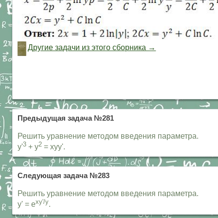
Другие задачи из этого сборника →
Предыдущая задача №281
Решить уравнение методом введения параметра.
3
2
y'
+ y
= xyy'.
Следующая задача №283
Решить уравнение методом введения параметра.
xy'/y
y' = e
.