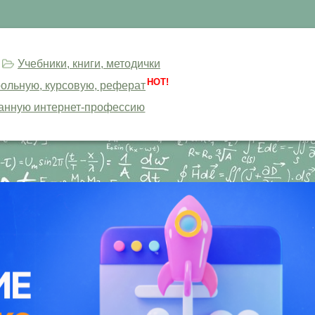
Учебники, книги, методички
HOT!
трольную, курсовую, реферат
анную интернет-профессию