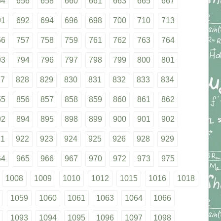
54
656
658
660
661
663
665
667
91
692
694
696
698
700
710
713
56
757
758
759
761
762
763
764
93
794
796
797
798
799
800
801
27
828
829
830
831
832
833
834
55
856
857
858
859
860
861
862
92
894
895
898
899
900
901
902
21
922
923
924
925
926
928
929
64
965
966
967
970
972
973
975
1008
1009
1010
1012
1015
1016
1018
1059
1060
1061
1063
1064
1066
1093
1094
1095
1096
1097
1098