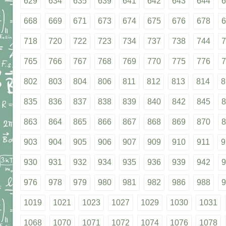
629
634
635
639
641
642
643
644
6
668
669
671
673
674
675
676
678
6
718
720
722
723
734
737
738
744
7
765
766
767
768
769
770
775
776
7
802
803
804
806
811
812
813
814
8
835
836
837
838
839
840
842
845
8
863
864
865
866
867
868
869
870
8
903
904
905
906
907
909
910
911
9
930
931
932
934
935
936
939
942
9
976
978
979
980
981
982
986
988
9
1019
1021
1023
1027
1029
1030
1031
1068
1070
1071
1072
1074
1076
1078