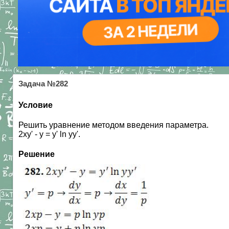
Задача №282
Условие
Решить уравнение методом введения параметра.
2xy' - y = y' ln yy'.
Решение