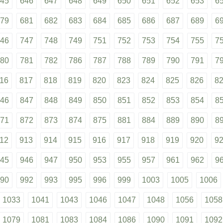
45
646
647
648
649
650
651
652
653
6
79
681
682
683
684
685
686
687
689
6
46
747
748
749
751
752
753
754
755
7
80
781
782
786
787
788
789
790
791
7
16
817
818
819
820
823
824
825
826
8
46
847
848
849
850
851
852
853
854
8
71
872
873
874
875
881
884
889
890
8
12
913
914
915
916
917
918
919
920
9
45
946
947
950
953
955
957
961
962
9
90
992
993
995
996
999
1003
1005
1006
1033
1041
1043
1046
1047
1048
1056
1058
1079
1081
1083
1084
1086
1090
1091
1092