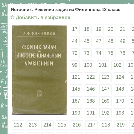
Источник: Решения задач из Филиппова 12 класс
☆
Добавить в избранное
17
18
19
20
21
44
45
47
48
49
72
73
74
75
76
99
100
101
102
10
121
122
123
124
1
145
146
147
148
1
167
168
169
170
1
190
191
192
193
1
212
213
214
215
216
217
218
219
2