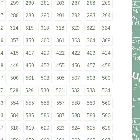
57
259
260
261
263
267
268
269
87
288
289
290
291
292
293
294
12
314
315
316
318
320
322
324
56
357
359
360
361
363
364
369
14
415
417
420
421
422
423
424
48
449
450
452
455
456
457
458
87
500
501
503
505
507
508
509
27
528
529
530
531
532
533
534
53
554
555
556
557
558
559
560
83
584
585
586
587
588
589
590
17
618
619
620
623
624
625
628