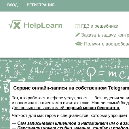
ВХОД
|
РЕГИСТРАЦИЯ
ГДЗ и решебники
Заказать задачу, кон
Получите востребов
Сервис онлайн-записи на собственном Telegram
Тот, кто работает в сфере услуг, знает — без ведения зап
и напоминать клиентам о визитах тоже. Нашли самый бю
Для новых пользователей
первый месяц бесплатно
.
Чат-бот для мастеров и специалистов, который упрощает 
—
Сам записывает клиентов и напоминает им о виз
—
Персонализирует скидки, чаевые, кэшбэк и предо