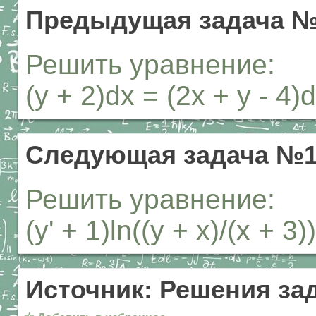
Предыдущая задача №
Решить уравнение:
(y + 2)dx = (2x + y - 4)d
Следующая задача №1
Решить уравнение:
(y' + 1)ln((y + x)/(x + 3)
Источник: Решения за