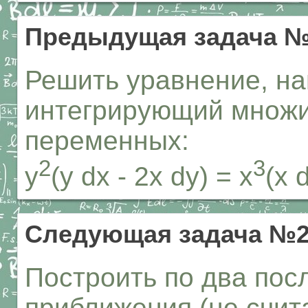
Предыдущая задача №
Решить уравнение, на
интегрирующий множи
переменных:
2
3
y
(y dx - 2x dy) = x
(x 
Следующая задача №2
Построить по два по
приближения (не счит