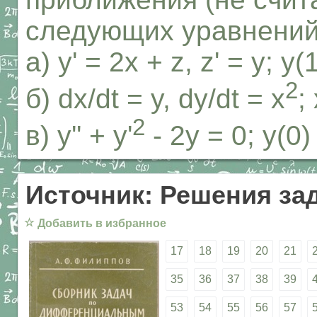
следующих уравнений
а) у' = 2х + z, z' = у; у(
2
б) dx/dt = y, dy/dt = x
;
2
в) y'' + y'
- 2y = 0; y(0) 
Источник: Решения за
☆
Добавить в избранное
17
18
19
20
21
35
36
37
38
39
53
54
55
56
57