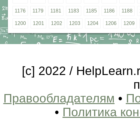
1176
1179
1181
1183
1185
1186
1188
1200
1201
1202
1203
1204
1206
1209
[c] 2022 / HelpLearn
п
Правообладателям
•
По
•
Политика ко