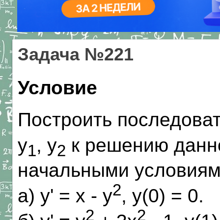
Задача №221
Условие
Построить последова
y
, y
к решению данн
1
2
начальными условиям
2
а) у' = x - y
, y(0) = 0.
2
2