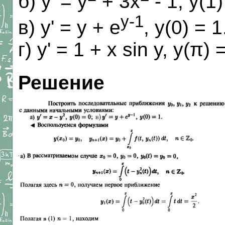
б) y' = y
+ 3x
- 1, y(1)
y-1
в) у' = у + e
, y(0) = 1
г) у' = 1 + х sin y, y(π) 
Решение