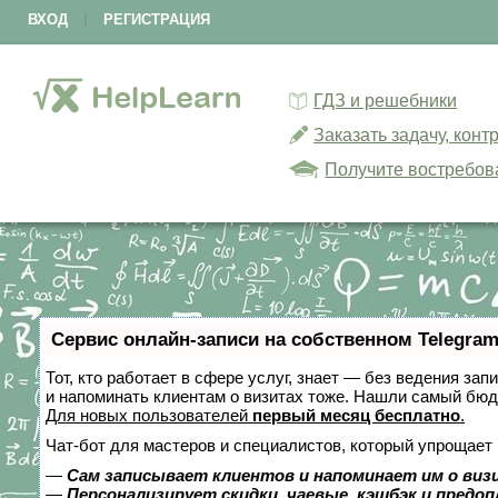
ВХОД
|
РЕГИСТРАЦИЯ
ГДЗ и решебники
Заказать задачу, кон
Получите востребов
Сервис онлайн-записи на собственном Telegram
Тот, кто работает в сфере услуг, знает — без ведения зап
и напоминать клиентам о визитах тоже. Нашли самый бю
Для новых пользователей
первый месяц бесплатно
.
Чат-бот для мастеров и специалистов, который упрощает 
—
Сам записывает клиентов и напоминает им о виз
—
Персонализирует скидки, чаевые, кэшбэк и предо