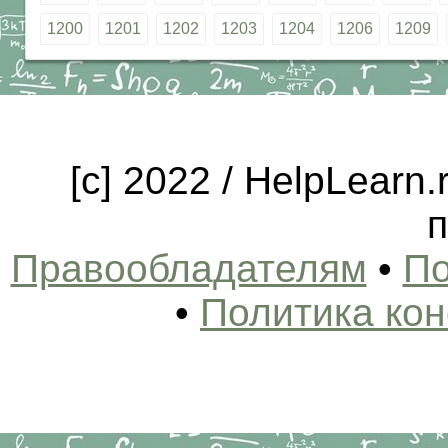
1200
1201
1202
1203
1204
1206
1209
[c] 2022 / HelpLearn
п
Правообладателям
•
По
•
Политика ко