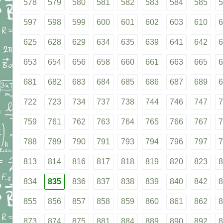
578
579
580
581
582
583
584
585
5
597
598
599
600
601
602
603
610
6
625
628
629
634
635
639
641
642
6
653
654
656
658
660
661
663
665
6
681
682
683
684
685
686
687
689
6
722
723
734
737
738
744
746
747
7
759
761
762
763
764
765
766
767
7
788
789
790
791
793
794
796
797
7
813
814
816
817
818
819
820
823
8
834
835
836
837
838
839
840
842
8
855
856
857
858
859
860
861
862
8
873
874
875
881
884
889
890
892
8