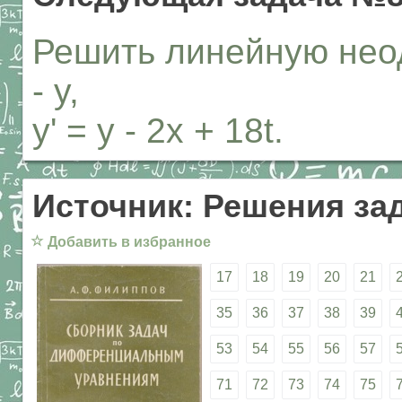
Решить линейную неод
- y,
y' = y - 2x + 18t.
Источник: Решения за
☆
Добавить в избранное
17
18
19
20
21
35
36
37
38
39
53
54
55
56
57
71
72
73
74
75