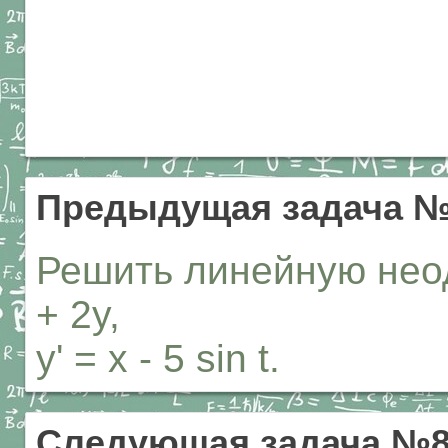
Предыдущая задача №
Решить линейную неод
+ 2y,
y' = x - 5 sin t.
Следующая задача №8