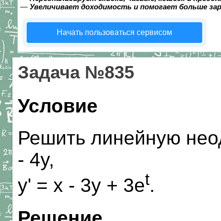
—
Увеличивает доходимость и помогает больше за
Начать пользоваться сервисом
Задача №835
Условие
Решить линейную неод
- 4y,
t
y' = x - 3y + 3e
.
Решение