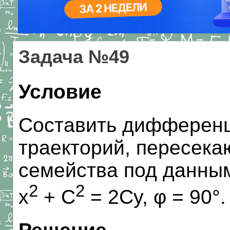
Задача №49
Условие
Составить дифферен
траекторий, пересека
семейства под данным
2
2
x
+ C
= 2Cy, φ = 90°.