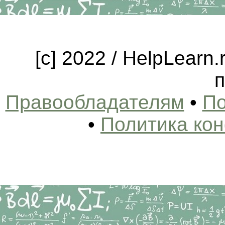
[c] 2022 / HelpLearn
п
Правообладателям
•
По
•
Политика ко