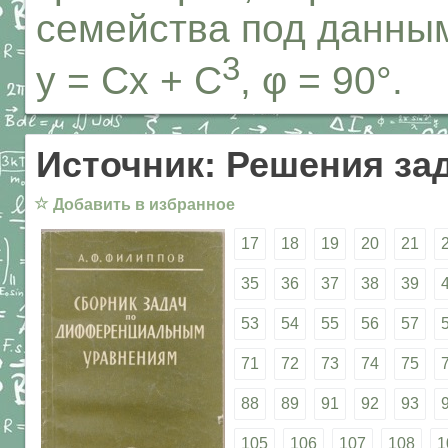
семейства под данным
3
y = Cx + C
, φ = 90°.
Источник: Решения за
☆
Добавить в избранное
17
18
19
20
21
35
36
37
38
39
53
54
55
56
57
71
72
73
74
75
88
89
91
92
93
105
106
107
108
1