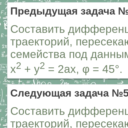
Предыдущая задача 
Составить дифферен
траекторий, пересека
семейства под данным
2
2
x
+ y
= 2ax, φ = 45°.
Следующая задача №
Составить дифферен
траекторий, пересека