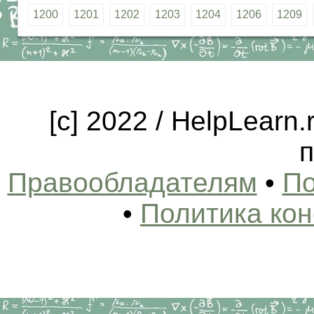
1200
1201
1202
1203
1204
1206
1209
[c] 2022 / HelpLearn
п
Правообладателям
•
По
•
Политика ко