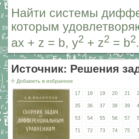
Найти системы диффе
которым удовлетворя
2
2
2
ax + z = b, y
+ z
= b
Источник: Решения за
☆
Добавить в избранное
17
18
19
20
21
35
36
37
38
39
53
54
55
56
57
71
72
73
74
75