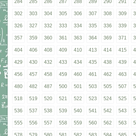
284
285
286
287
288
289
290
291
2
302
303
304
305
306
307
308
309
3
326
327
332
333
334
335
336
339
3
357
359
360
361
363
364
369
371
3
404
406
408
409
410
413
414
415
4
429
430
432
433
434
435
438
439
4
456
457
458
459
460
461
462
463
4
480
482
487
500
501
503
505
507
5
518
519
520
521
522
523
524
525
5
536
537
538
539
540
541
542
543
5
555
556
557
558
559
560
562
563
5
578
579
580
581
582
583
584
585
5