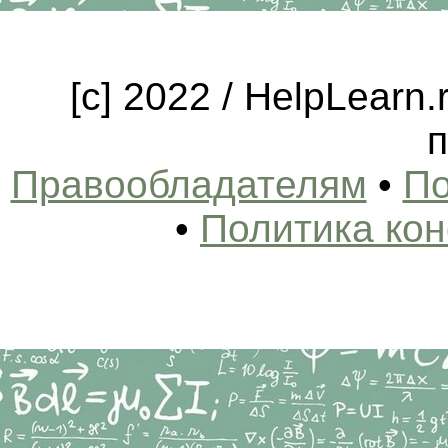
[c] 2022 / HelpLearn
п
Правообладателям
•
По
•
Политика ко