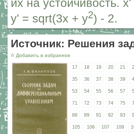
их на устойчивость. x'
2
y' = sqrt(3x + y
) - 2.
Источник: Решения за
☆
Добавить в избранное
17
18
19
20
21
35
36
37
38
39
53
54
55
56
57
71
72
73
74
75
88
89
91
92
93
105
106
107
108
1