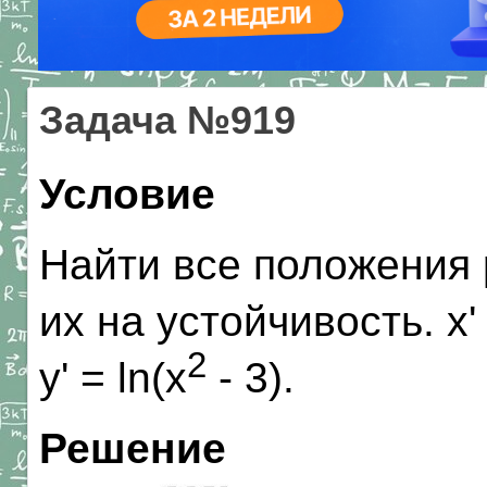
Задача №919
Условие
Найти все положения 
их на устойчивость. x' 
2
y' = ln(x
- 3).
Решение