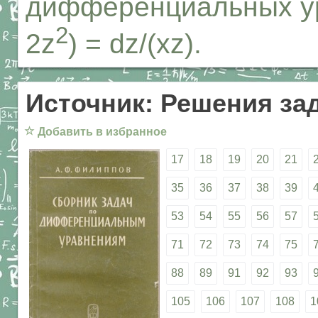
дифференциальных ур
2
2z
) = dz/(xz).
Источник: Решения за
☆
Добавить в избранное
17
18
19
20
21
35
36
37
38
39
53
54
55
56
57
71
72
73
74
75
88
89
91
92
93
105
106
107
108
1