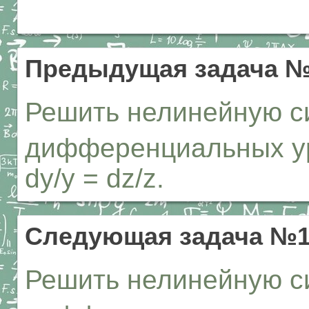
Предыдущая задача №
Решить нелинейную с
дифференциальных ура
dy/y = dz/z.
Следующая задача №1
Решить нелинейную с