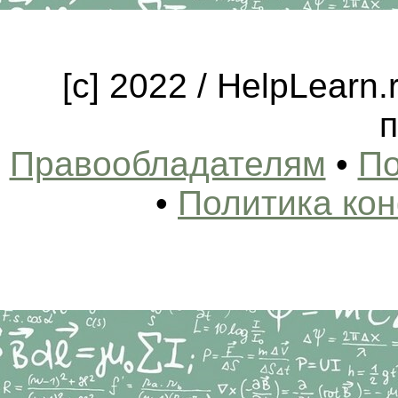
[c] 2022 / HelpLearn
п
Правообладателям
•
По
•
Политика ко