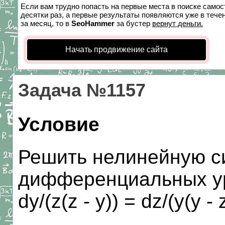
Если вам трудно попасть на первые места в поиске само
десятки раз, а первые результаты появляются уже в течен
за месяц, то в
SeoHammer
за бустер
вернут деньги.
Начать продвижение сайта
Задача №1157
Условие
Решить нелинейную с
дифференциальных ура
dy/(z(z - y)) = dz/(y(y - z