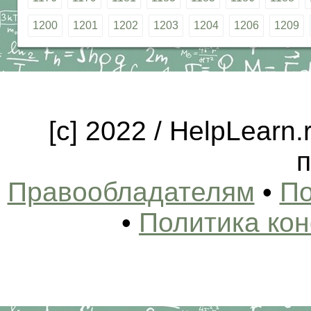
1200
1201
1202
1203
1204
1206
1209
[c] 2022 / HelpLearn
п
Правообладателям
•
По
•
Политика ко