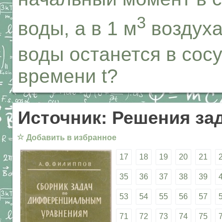
3
воды, а в 1 м
воздуха
воды останется в сос
времени t?
Источник: Решения за
☆
Добавить в избранное
17
18
19
20
21
35
36
37
38
39
53
54
55
56
57
71
72
73
74
75