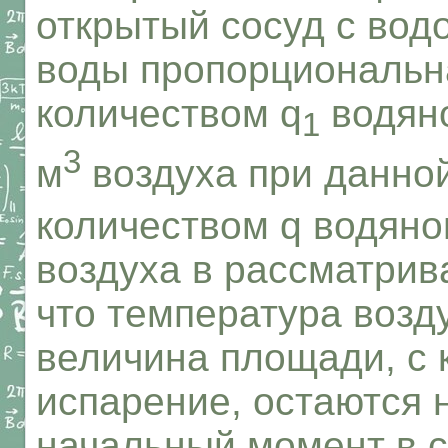
открытый сосуд с вод
воды пропорциональн
количеством q
водяно
1
3
м
воздуха при данной
количеством q водяно
воздуха в рассматрив
что температура возду
величина площади, с 
испарение, остаются 
начальный момент в 