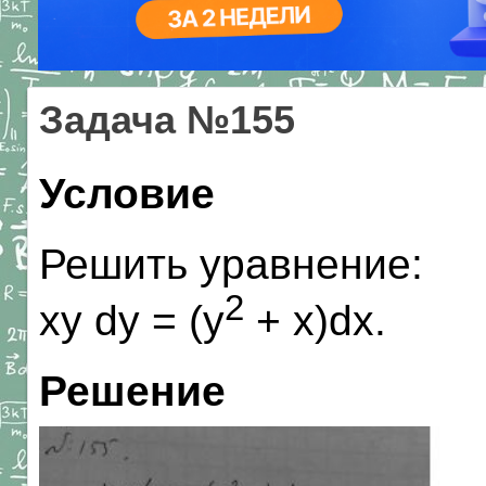
Задача №155
Условие
Решить уравнение:
2
xy dy = (y
+ x)dx.
Решение