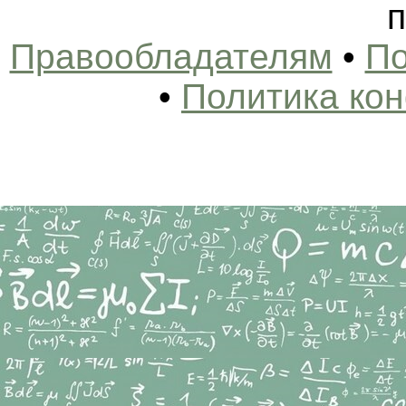
п
Правообладателям
•
По
•
Политика ко