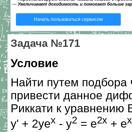
—
Увеличивает доходимость и помогает больше за
Начать пользоваться сервисом
Задача №171
Условие
Найти путем подбора 
привести данное диф
Риккати к уравнению 
x
2
2x
x
y' + 2ye
- y
= e
+ e