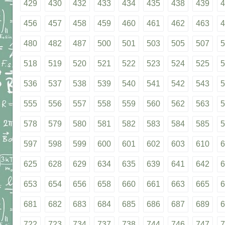
429
430
432
433
434
435
438
439
4
456
457
458
459
460
461
462
463
4
480
482
487
500
501
503
505
507
5
518
519
520
521
522
523
524
525
5
536
537
538
539
540
541
542
543
5
555
556
557
558
559
560
562
563
5
578
579
580
581
582
583
584
585
5
597
598
599
600
601
602
603
610
6
625
628
629
634
635
639
641
642
6
653
654
656
658
660
661
663
665
6
681
682
683
684
685
686
687
689
6
722
723
734
737
738
744
746
747
7