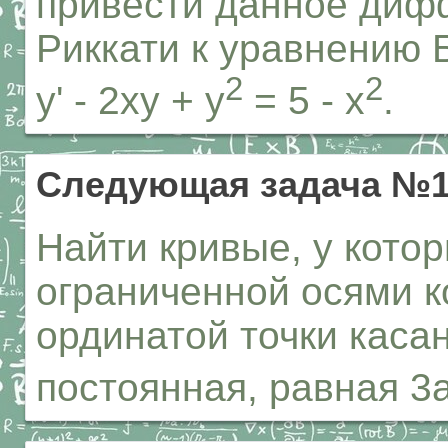
привести данное диф
Риккати к уравнению 
2
2
y' - 2xy + y
= 5 - x
.
Следующая задача №1
Найти кривые, у кото
ограниченной осями к
ординатой точки каса
постоянная, равная 3