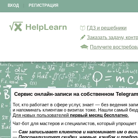
ВХОД
|
РЕГИСТРАЦИЯ
ГДЗ и решебники
Заказать задачу, кон
Получите востребов
Сервис онлайн-записи на собственном Telegram
Тот, кто работает в сфере услуг, знает — без ведения зап
и напоминать клиентам о визитах тоже. Нашли самый бю
Для новых пользователей
первый месяц бесплатно
.
Чат-бот для мастеров и специалистов, который упрощает 
—
Сам записывает клиентов и напоминает им о виз
—
Персонализирует скидки, чаевые, кэшбэк и предо