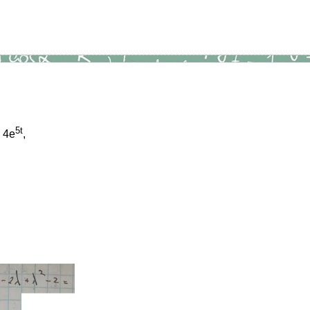
5t
 4e
,