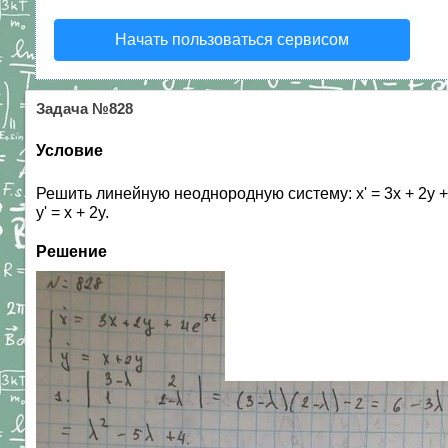
Начать пользоваться сервисом
Задача №828
Условие
Решить линейную неоднородную систему: x' = 3x + 2y +
y' = x + 2y.
Решение