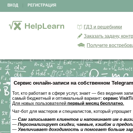
ВХОД
|
РЕГИСТРАЦИЯ
ГДЗ и решебники
Заказать задачу, кон
Получите востребов
Сервис онлайн-записи на собственном Telegram
Тот, кто работает в сфере услуг, знает — без ведения за
самый бюджетный и оптимальный вариант:
сервис VisitT
Для новых пользователей
первый месяц бесплатно
.
Чат-бот для мастеров и специалистов, который упрощает 
—
Сам записывает клиентов и напоминает им о виз
—
Персонализирует скидки, чаевые, кэшбэк и предо
—
Увеличивает доходимость и помогает больше за