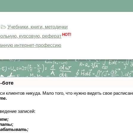
Учебники, книги, методички
HOT!
трольную, курсовую, реферат
анную интернет-профессию
-боте
писи клиентов никуда. Мало того, что нужно видеть свое расписа
ime.
ведение записей:
ите;
платы;
рабатывать;