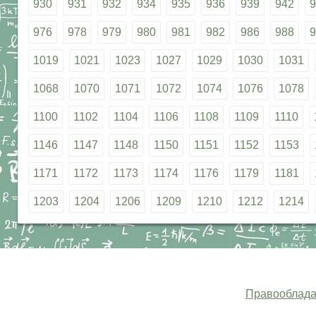
930
931
932
934
935
936
939
942
9
976
978
979
980
981
982
986
988
9
1019
1021
1023
1027
1029
1030
1031
1068
1070
1071
1072
1074
1076
1078
1100
1102
1104
1106
1108
1109
1110
1146
1147
1148
1150
1151
1152
1153
1171
1172
1173
1174
1176
1179
1181
1203
1204
1206
1209
1210
1212
1214
Правооблада