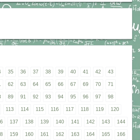
4
35
36
37
38
39
40
41
42
43
1
62
63
64
65
66
67
69
70
71
8
89
91
92
93
94
95
96
97
98
113
114
115
116
117
118
119
120
6
137
138
139
140
141
142
143
144
8
159
160
161
162
163
164
165
166