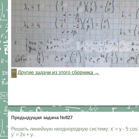
Другие задачи из этого сборника →
Предыдущая задача №827
Решить линейную неоднородную систему: x' = y - 5 cos t
y' = 2x + y.