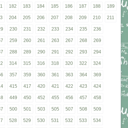
1
182
183
184
185
186
187
188
189
3
204
205
206
207
208
209
210
211
29
230
231
232
233
234
235
236
57
259
260
261
263
267
268
269
87
288
289
290
291
292
293
294
12
314
315
316
318
320
322
324
56
357
359
360
361
363
364
369
14
415
417
420
421
422
423
424
48
449
450
452
455
456
457
458
87
500
501
503
505
507
508
509
27
528
529
530
531
532
533
534