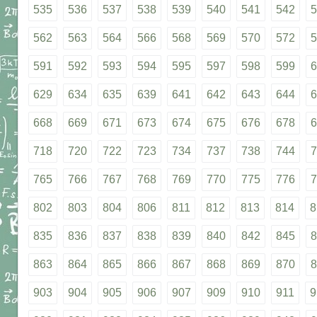
535
536
537
538
539
540
541
542
5
562
563
564
566
568
569
570
572
5
591
592
593
594
595
597
598
599
6
629
634
635
639
641
642
643
644
6
668
669
671
673
674
675
676
678
6
718
720
722
723
734
737
738
744
7
765
766
767
768
769
770
775
776
7
802
803
804
806
811
812
813
814
8
835
836
837
838
839
840
842
845
8
863
864
865
866
867
868
869
870
8
903
904
905
906
907
909
910
911
9