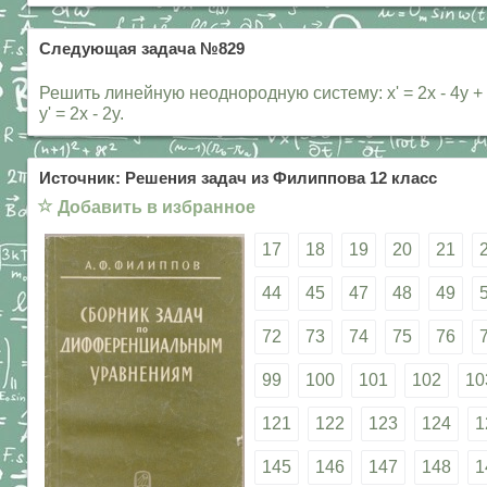
Следующая задача №829
Решить линейную неоднородную систему: x' = 2x - 4y +
y' = 2x - 2y.
Источник: Решения задач из Филиппова 12 класс
☆
Добавить в избранное
17
18
19
20
21
44
45
47
48
49
72
73
74
75
76
99
100
101
102
10
121
122
123
124
1
145
146
147
148
1