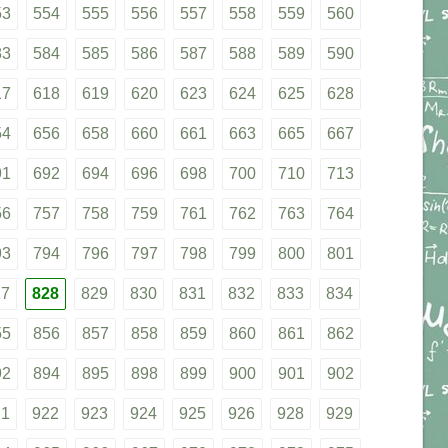
53
554
555
556
557
558
559
560
83
584
585
586
587
588
589
590
17
618
619
620
623
624
625
628
54
656
658
660
661
663
665
667
91
692
694
696
698
700
710
713
56
757
758
759
761
762
763
764
93
794
796
797
798
799
800
801
27
828
829
830
831
832
833
834
55
856
857
858
859
860
861
862
92
894
895
898
899
900
901
902
21
922
923
924
925
926
928
929