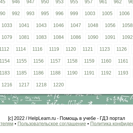
45
946
947
950
953
955
957
961
962
9
90
992
993
995
996
999
1003
1005
1006
1033
1041
1043
1046
1047
1048
1056
1058
1079
1081
1083
1084
1086
1090
1091
1092
1112
1114
1116
1119
1120
1121
1123
1126
1154
1155
1156
1157
1158
1159
1160
1161
1183
1185
1186
1188
1190
1191
1192
1193
1216
1217
1218
1220
[c] 2022 / HelpLearn.ru - Помощь в учебе - ГДЗ портал
телям
•
Пользовательское соглашение
•
Политика конфиде