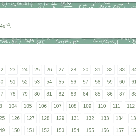
-2t
 4e
,
22
23
24
25
26
27
28
30
31
32
33
3
50
51
52
53
54
55
56
57
58
59
60
6
77
78
79
80
81
82
83
84
85
86
87
8
3
104
105
106
107
108
109
110
111
112
25
126
127
128
129
131
132
133
134
13
49
150
151
152
153
154
155
156
157
15