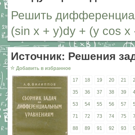
Решить дифференциал
(sin x + y)dy + (y cos x 
Источник: Решения за
☆
Добавить в избранное
17
18
19
20
21
35
36
37
38
39
53
54
55
56
57
71
72
73
74
75
88
89
91
92
93