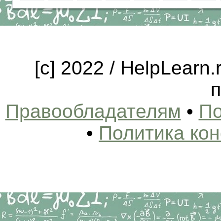
[c] 2022 / HelpLearn
п
Правообладателям
•
По
•
Политика ко