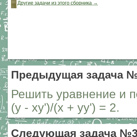
Другие задачи из этого сборника →
Предыдущая задача №
Решить уравнение и п
(y - xy')/(x + yy') = 2.
Следующая задача №3