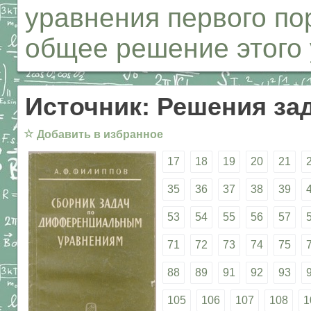
уравнения первого по
общее решение этого 
Источник: Решения за
☆
Добавить в избранное
17
18
19
20
21
35
36
37
38
39
53
54
55
56
57
71
72
73
74
75
88
89
91
92
93
105
106
107
108
1