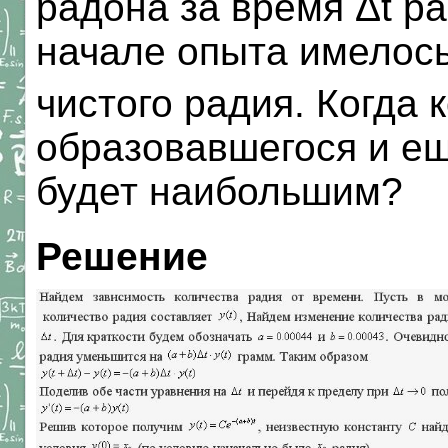
радона за время Δt ра
начале опыта имелось
чистого радия. Когда 
образовавшегося и е
будет наибольшим?
Решение