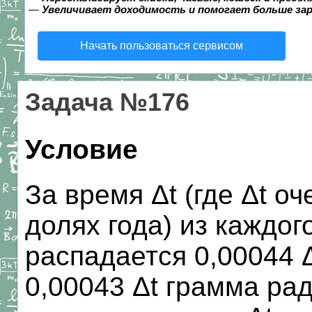
—
Увеличивает доходимость и помогает больше за
Начать пользоваться сервисом
Задача №176
Условие
За время Δt (где Δt о
долях года) из каждог
распадается 0,00044 
0,00043 Δt грамма ра