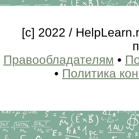
[c] 2022 / HelpLearn
п
Правообладателям
•
По
•
Политика ко