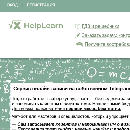
ВХОД
|
РЕГИСТРАЦИЯ
ГДЗ и решебники
Заказать задачу, кон
Получите востребов
Сервис онлайн-записи на собственном Telegram
Тот, кто работает в сфере услуг, знает — без ведения зап
и напоминать клиентам о визитах тоже. Нашли самый бю
Для новых пользователей
первый месяц бесплатно
.
Чат-бот для мастеров и специалистов, который упрощает 
—
Сам записывает клиентов и напоминает им о виз
—
Персонализирует скидки, чаевые, кэшбэк и предо