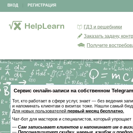
ВХОД
|
РЕГИСТРАЦИЯ
ГДЗ и решебники
Заказать задачу, кон
Получите востребов
Сервис онлайн-записи на собственном Telegram
Тот, кто работает в сфере услуг, знает — без ведения зап
и напоминать клиентам о визитах тоже. Нашли самый бю
Для новых пользователей
первый месяц бесплатно
.
Чат-бот для мастеров и специалистов, который упрощает 
—
Сам записывает клиентов и напоминает им о виз
—
Персонализирует скидки, чаевые, кэшбэк и предо