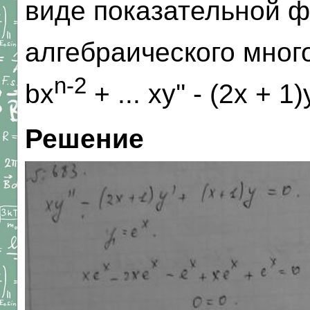
виде показательной ф
алгебраического мног
n-2
bx
+ ... xy'' - (2x + 1)
Решение