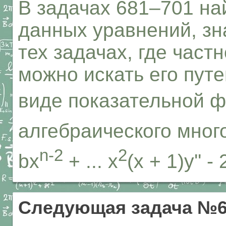
В задачах 681–701 н
данных уравнений, зн
тех задачах, где част
можно искать его пут
виде показательной ф
алгебраического мног
n-2
2
bx
+ ... x
(x + 1)y'' -
Следующая задача №6