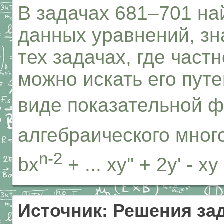
В задачах 681–701 н
данных уравнений, зн
тех задачах, где част
можно искать его пут
виде показательной ф
алгебраического мног
n-2
bx
+ ... xy'' + 2y' - xy
Источник: Решения за