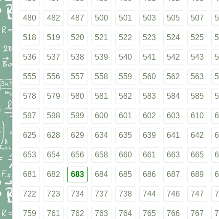
480
482
487
500
501
503
505
507
5
518
519
520
521
522
523
524
525
5
536
537
538
539
540
541
542
543
5
555
556
557
558
559
560
562
563
5
578
579
580
581
582
583
584
585
5
597
598
599
600
601
602
603
610
6
625
628
629
634
635
639
641
642
6
653
654
656
658
660
661
663
665
6
681
682
683
684
685
686
687
689
6
722
723
734
737
738
744
746
747
7
759
761
762
763
764
765
766
767
7