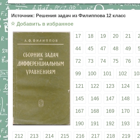
Источник: Решения задач из Филиппова 12 класс
☆
Добавить в избранное
17
18
19
20
21
44
45
47
48
49
72
73
74
75
76
99
100
101
102
10
121
122
123
124
1
145
146
147
148
1
167
168
169
170
1
190
191
192
193
1
212
213
214
215
216
217
218
219
2