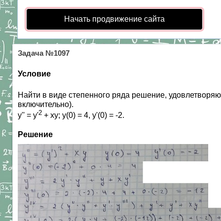
Начать продвижение сайта
Задача №1097
Условие
Найти в виде степенного ряда решение, удовлетворя
включительно).
2
y'' = y'
+ xy; y(0) = 4, y'(0) = -2.
Решение