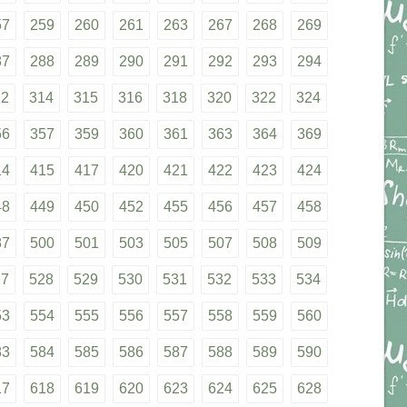
57
259
260
261
263
267
268
269
87
288
289
290
291
292
293
294
12
314
315
316
318
320
322
324
56
357
359
360
361
363
364
369
14
415
417
420
421
422
423
424
48
449
450
452
455
456
457
458
87
500
501
503
505
507
508
509
27
528
529
530
531
532
533
534
53
554
555
556
557
558
559
560
83
584
585
586
587
588
589
590
17
618
619
620
623
624
625
628