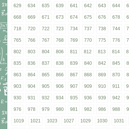
629
634
635
639
641
642
643
644
6
668
669
671
673
674
675
676
678
6
718
720
722
723
734
737
738
744
7
765
766
767
768
769
770
775
776
7
802
803
804
806
811
812
813
814
8
835
836
837
838
839
840
842
845
8
863
864
865
866
867
868
869
870
8
903
904
905
906
907
909
910
911
9
930
931
932
934
935
936
939
942
9
976
978
979
980
981
982
986
988
9
1019
1021
1023
1027
1029
1030
1031