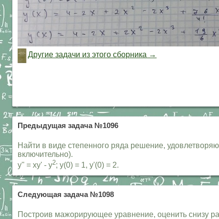
Другие задачи из этого сборника →
Предыдущая задача №1096
Найти в виде степенного ряда решение, удовлетворя
включительно).
2
y'' = xy' - y
; y(0) = 1, y'(0) = 2.
Следующая задача №1098
Построив мажорирующее уравнение, оценить снизу рад