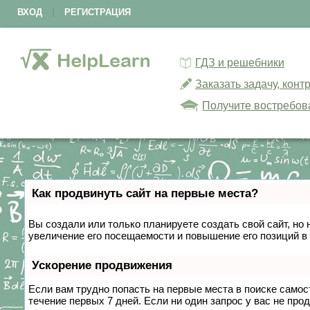
ВХОД
|
РЕГИСТРАЦИЯ
ГДЗ и решебники
Заказать задачу, кон
Получите востребов
Как продвинуть сайт на первые места?
Вы создали или только планируете создать свой сайт, но 
увеличение его посещаемости и повышение его позиций в
Ускорение продвижения
Если вам трудно попасть на первые места в поиске само
течение первых 7 дней. Если ни один запрос у вас не прод