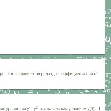
4
ервых коэффициентов ряда (до коэффициента при x
2
е уравнения y' = y
- x с начальным условием y(0) = 1.