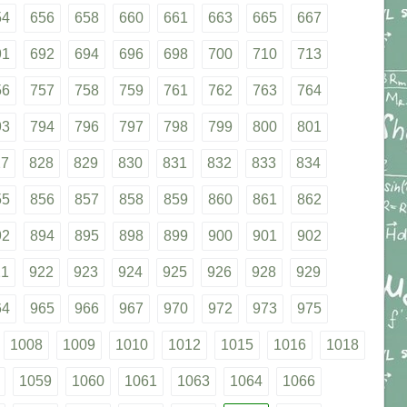
54
656
658
660
661
663
665
667
91
692
694
696
698
700
710
713
56
757
758
759
761
762
763
764
93
794
796
797
798
799
800
801
27
828
829
830
831
832
833
834
55
856
857
858
859
860
861
862
92
894
895
898
899
900
901
902
21
922
923
924
925
926
928
929
64
965
966
967
970
972
973
975
1008
1009
1010
1012
1015
1016
1018
1059
1060
1061
1063
1064
1066