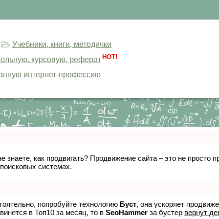
Учебники, книги, методички
HOT!
трольную, курсовую, реферат
анную интернет-профессию
не знаете, как продвигать? Продвижение сайта – это не просто
 поисковых системах.
стоятельно, попробуйте технологию
Буст
, она ускоряет продвиж
винется в Топ10 за месяц, то в
SeoHammer
за бустер
вернут де