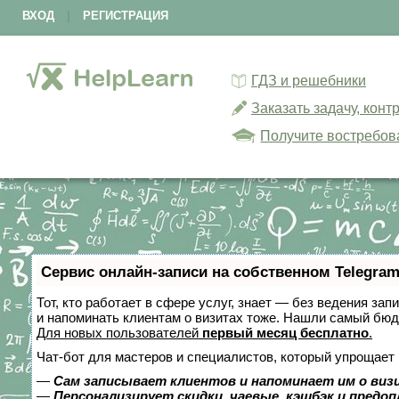
ВХОД
|
РЕГИСТРАЦИЯ
ГДЗ и решебники
Заказать задачу, кон
Получите востребов
Сервис онлайн-записи на собственном Telegram
Тот, кто работает в сфере услуг, знает — без ведения зап
и напоминать клиентам о визитах тоже. Нашли самый бю
Для новых пользователей
первый месяц бесплатно
.
Чат-бот для мастеров и специалистов, который упрощает 
—
Сам записывает клиентов и напоминает им о виз
—
Персонализирует скидки, чаевые, кэшбэк и предо