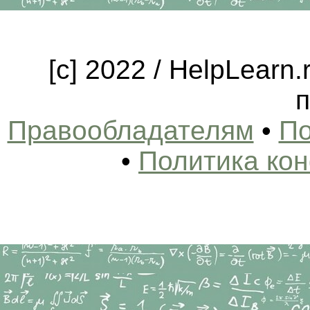
[c] 2022 / HelpLearn
п
Правообладателям
•
По
•
Политика ко