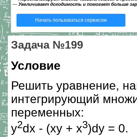
—
Увеличивает доходимость и помогает больше за
Начать пользоваться сервисом
Задача №199
Условие
Решить уравнение, на
интегрирующий множи
переменных:
2
3
y
dx - (xy + x
)dy = 0.