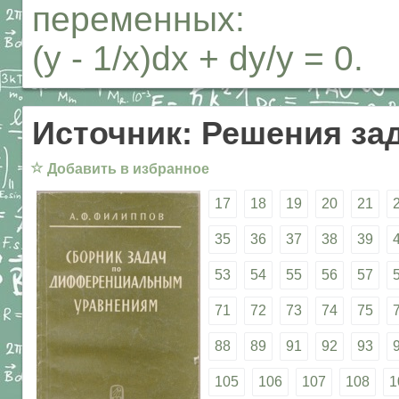
переменных:
(y - 1/x)dx + dy/y = 0.
Источник: Решения за
☆
Добавить в избранное
17
18
19
20
21
35
36
37
38
39
53
54
55
56
57
71
72
73
74
75
88
89
91
92
93
105
106
107
108
1