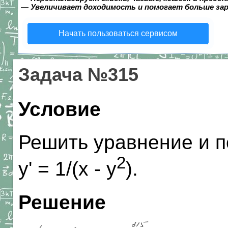
—
Увеличивает доходимость и помогает больше за
Начать пользоваться сервисом
Задача №315
Условие
Решить уравнение и п
2
y' = 1/(x - y
).
Решение