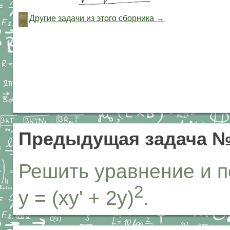
Другие задачи из этого сборника →
Предыдущая задача №
Решить уравнение и п
2
y = (xy' + 2y)
.