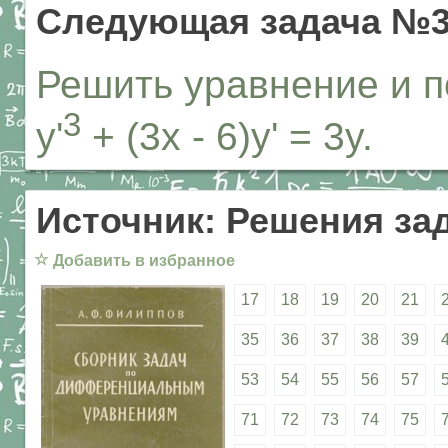
Следующая задача №3
Решить уравнение и п
3
y'
+ (3x - 6)y' = 3y.
Источник: Решения за
☆
Добавить в избранное
17
18
19
20
21
35
36
37
38
39
53
54
55
56
57
71
72
73
74
75