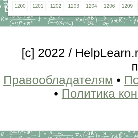
1200
1201
1202
1203
1204
1206
1209
[c] 2022 / HelpLearn
п
Правообладателям
•
По
•
Политика ко