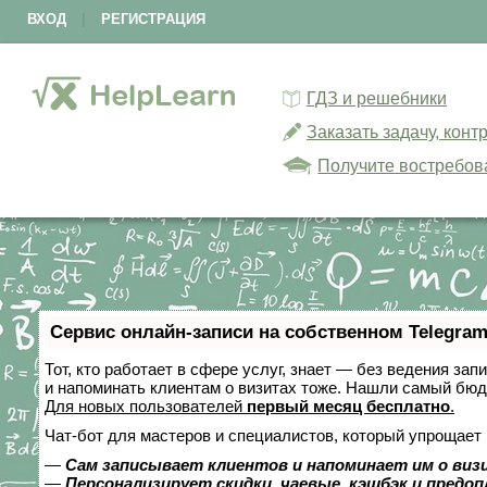
ВХОД
|
РЕГИСТРАЦИЯ
ГДЗ и решебники
Заказать задачу, кон
Получите востребов
Сервис онлайн-записи на собственном Telegram
Тот, кто работает в сфере услуг, знает — без ведения зап
и напоминать клиентам о визитах тоже. Нашли самый бю
Для новых пользователей
первый месяц бесплатно
.
Чат-бот для мастеров и специалистов, который упрощает 
—
Сам записывает клиентов и напоминает им о виз
—
Персонализирует скидки, чаевые, кэшбэк и предо