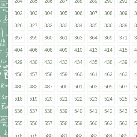
284
285
286
287
288
289
290
291
2
302
303
304
305
306
307
308
309
3
326
327
332
333
334
335
336
339
3
357
359
360
361
363
364
369
371
3
404
406
408
409
410
413
414
415
4
429
430
432
433
434
435
438
439
4
456
457
458
459
460
461
462
463
4
480
482
487
500
501
503
505
507
5
518
519
520
521
522
523
524
525
5
536
537
538
539
540
541
542
543
5
555
556
557
558
559
560
562
563
5
578
579
580
581
582
583
584
585
5