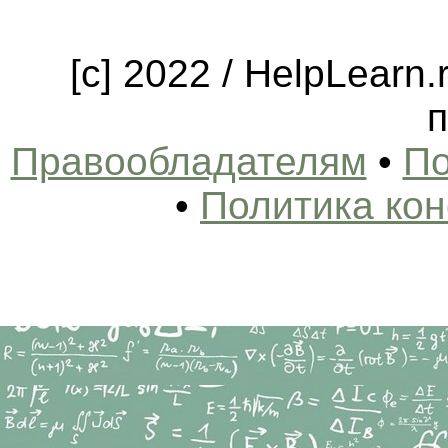
[c] 2022 / HelpLearn
п
Правообладателям
•
По
•
Политика ко