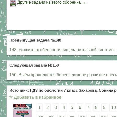
Другие задачи из этого сборника →
Предыдущая задача №148
148. Укажите особенности пищеварительной системы
Следующая задача №150
150. В чём проявляется более сложное развитие пре
Источник: ГДЗ по биологии 7 класс Захарова, Сонина р
☆
Добавить в избранное
1
2
3
4
5
6
7
8
9
10