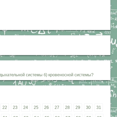
 дыхательной системы б) кровеносной системы?
22
23
24
25
26
27
28
29
30
31