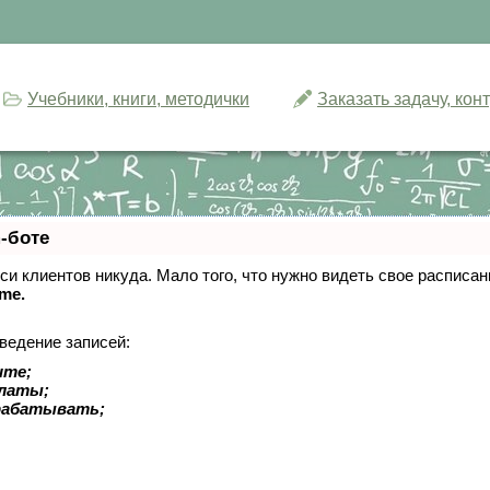
Учебники, книги, методички
Заказать задачу, ко
-боте
писи клиентов никуда. Мало того, что нужно видеть свое расписа
ime.
ведение записей:
ите;
платы;
рабатывать;