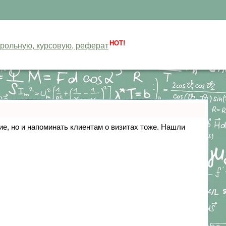
HOT!
нтрольную, курсовую, реферат
ние, но и напоминать клиентам о визитах тоже. Нашли