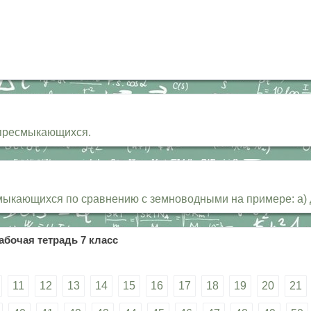
 пресмыкающихся.
смыкающихся по сравнению с земноводными на примере: а)
абочая тетрадь 7 класс
11
12
13
14
15
16
17
18
19
20
21