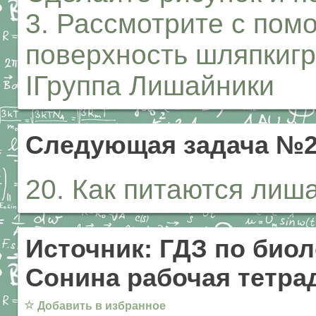
3. Рассмотрите с по
поверхность шляпкигр
IГруппа Лишайники
Следующая задача №
20. Как питаются лиш
Источник: ГДЗ по биол
Сонина рабочая тетрад
☆
Добавить в избранное