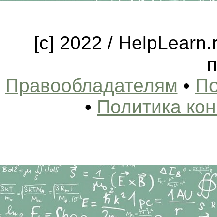
[c] 2022 / HelpLearn
п
Правообладателям
•
По
•
Политика ко