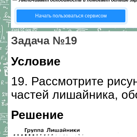
Начать пользоваться сервисом
Задача №19
Условие
19. Рассмотрите рису
частей лишайника, о
Решение