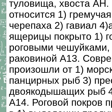
туловища, хвоста АН.
относится 1) гремучая
черепаха 2) гавиал 4)
ящерицы покрыто 1) г
роговыми чешуйками, 
раковиной А13. Сов
произошли от 1) морс
панцирных рыб 3) пр
двоякодышащих рыб 4
А14. Роговой покров 