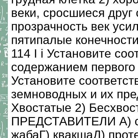
веки, сросшиеся друг 
прозрачность век усил
пятипалые конечности
114 I i Установите со
содержанием первого 
Установите соответст
земноводных и их пр
Хвостатые 2) Бесхвос
ПРЕДСТАВИТЕЛИ A) с
жабаГ) квакшаД) проте