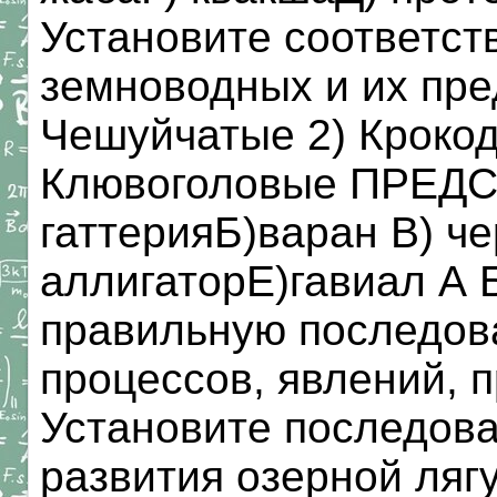
Установите соответст
земноводных и их пр
Чешуйчатые 2) Крокод
Клювоголовые ПРЕД
гаттерияБ)варан B) ч
аллигаторЕ)гавиал А Б
правильную последов
процессов, явлений, п
Установите последова
развития озерной ляг