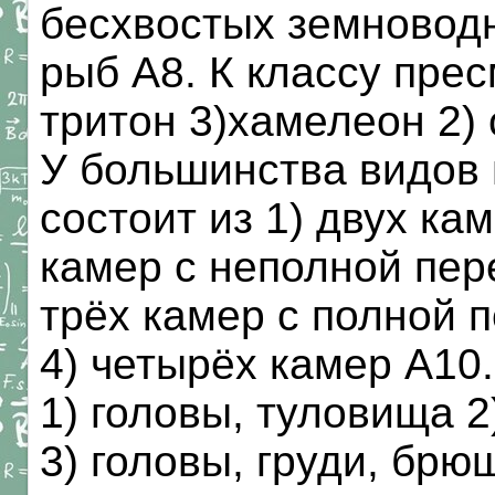
бесхвостых земновод
рыб А8. К классу пре
тритон 3)хамелеон 2)
У большинства видов
состоит из 1) двух ка
камер с неполной пер
трёх камер с полной 
4) четырёх камер А10
1) головы, туловища 2
3) головы, груди, брю