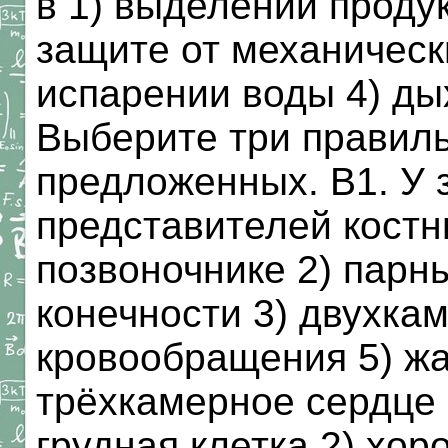
в 1) выделении проду
защите от механическ
испарении воды 4) д
Выберите три правиль
предложенных. В1. У 
представителей костн
позвоночнике 2) парн
конечности 3) двухкам
кровообращения 5) ж
трёхкамерное сердце В
грудная клетка 2) хо