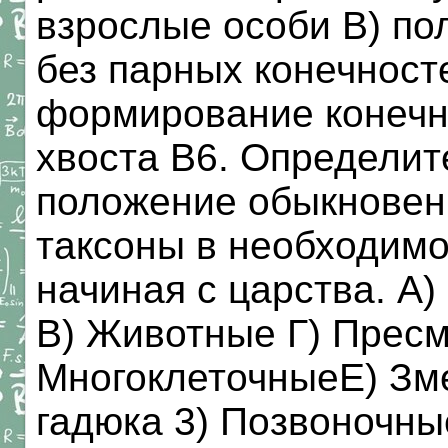
взрослые особи B) пол
без парных конечност
формирование конечн
хвоста В6. Определит
положение обыкновен
таксоны в необходимо
начиная с царства. A
B) Животные Г) Прес
МногоклеточныеЕ) Зм
гадюка 3) Позвоночн