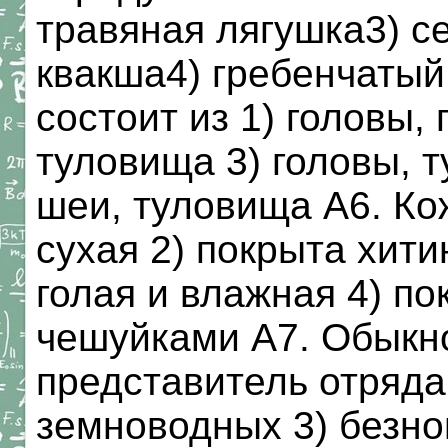
травяная лягушка3) с
квакша4) гребенчатый
состоит из 1) головы, 
туловища 3) головы, т
шеи, туловища А6. Ко
сухая 2) покрыта хити
голая и влажная 4) п
чешуйками А7. Обыкн
представитель отряда
земноводных 3) безно