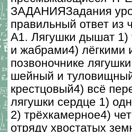
ЗАДАНИЯЗадания уро
правильный ответ из 
А1. Лягушки дышат 1)
и жабрами4) лёгкими 
позвоночнике лягушки
шейный и туловищный3
крестцовый4) всё пер
лягушки сердце 1) од
2) трёхкамерное4) че
отряду хвостатых зем