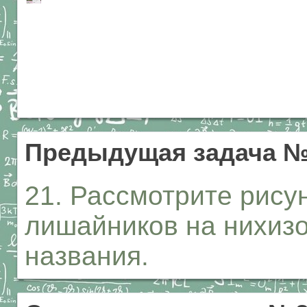
Предыдущая задача 
21. Рассмотрите рису
лишайников на нихиз
названия.