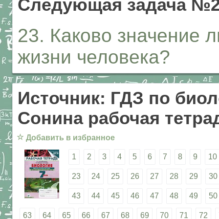
Следующая задача №
23. Каково значение 
жизни человека?
Источник: ГДЗ по биол
Сонина рабочая тетрад
☆
Добавить в избранное
1
2
3
4
5
6
7
8
9
10
23
24
25
26
27
28
29
30
43
44
45
46
47
48
49
50
63
64
65
66
67
68
69
70
71
72