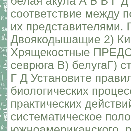
белая акула А Б В Г Д
соответствие между п
их представителями.
Двоякодышащие 2) Ки
Хрящекостные ПРЕДС
севрюга B) белугаГ) 
Г Д Установите прави
биологических процес
практических действи
систематическое пол
южноамериканского, 