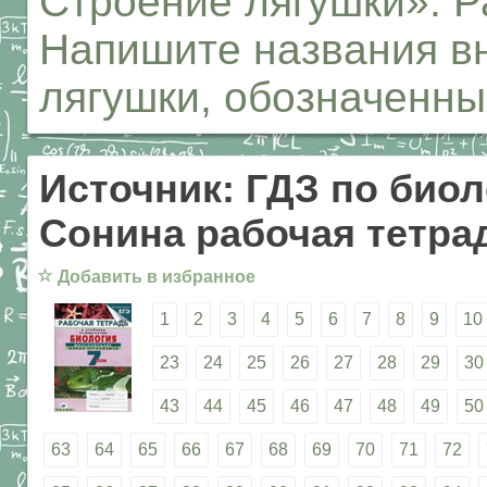
Строение лягушки». Р
Напишите названия в
лягушки, обозначенн
Источник: ГДЗ по биол
Сонина рабочая тетрад
☆
Добавить в избранное
1
2
3
4
5
6
7
8
9
10
23
24
25
26
27
28
29
30
43
44
45
46
47
48
49
50
63
64
65
66
67
68
69
70
71
72