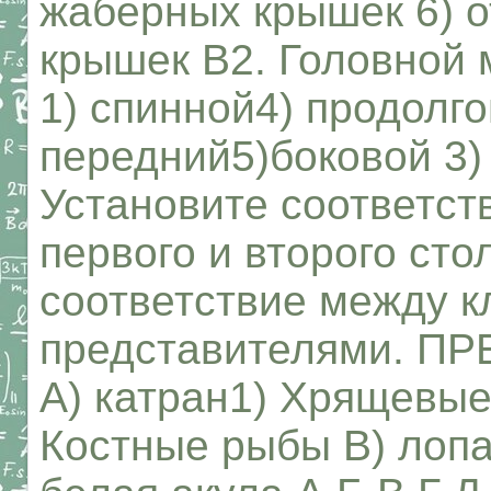
жаберных крышек 6) 
крышек В2. Головной 
1) спинной4) продолго
передний5)боковой 3)
Установите соответс
первого и второго сто
соответствие между к
представителями. 
A) катран1) Хрящевые
Костные рыбы B) лопа