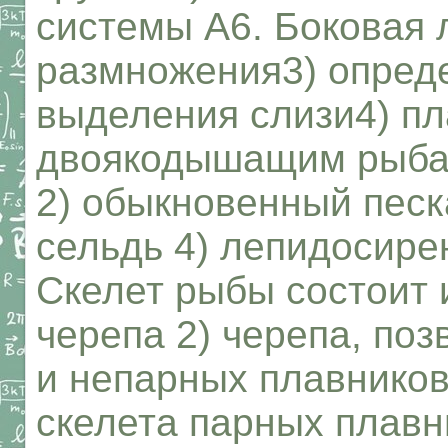
системы А6. Боковая 
размножения3) опред
выделения слизи4) пл
двоякодышащим рыбам
2) обыкновенный песк
сельдь 4) лепидосире
Скелет рыбы состоит и
черепа 2) черепа, поз
и непарных плавников
скелета парных плавн