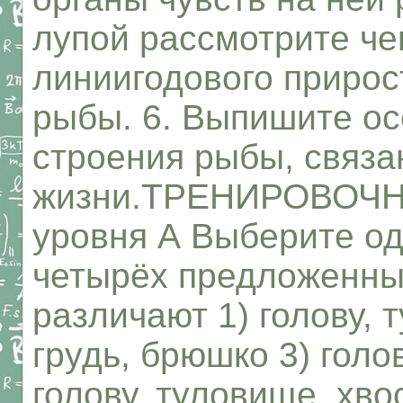
лупой рассмотрите ч
линиигодового прирос
рыбы. 6. Выпишите о
строения рыбы, связ
жизни.ТРЕНИРОВОЧ
уровня А Выберите од
четырёх предложенных
различают 1) голову, т
грудь, брюшко 3) голо
голову, туловище, хв