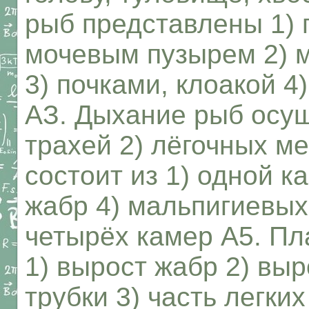
рыб представлены 1) 
мочевым пузырем 2) 
3) почками, клоакой 4
АЗ. Дыхание рыб осу
трахей 2) лёгочных м
состоит из 1) одной к
жабр 4) мальпигиевых 
четырёх камер А5. Пл
1) вырост жабр 2) вы
трубки 3) часть легки