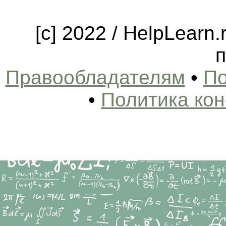
[c] 2022 / HelpLearn
п
Правообладателям
•
По
•
Политика ко