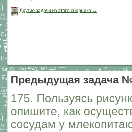
Другие задачи из этого сборника →
Предыдущая задача №
175. Пользуясь рисунк
опишите, как осущест
сосудам у млекопита