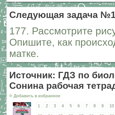
Следующая задача №1
177. Рассмотрите рис
Опишите, как происхо
матке.
Источник: ГДЗ по биол
Сонина рабочая тетрад
☆
Добавить в избранное
1
2
3
4
5
6
7
8
9
10