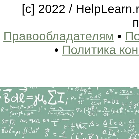
[c] 2022 / HelpLearn
п
Правообладателям
•
По
•
Политика ко