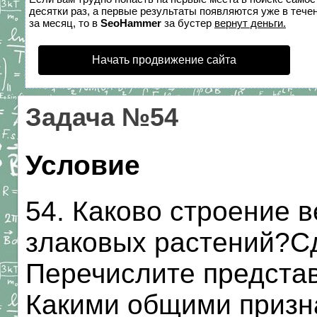
десятки раз, а первые результаты появляются уже в течен
за месяц, то в
SeoHammer
за бустер
вернут деньги.
Начать продвижение сайта
Задача №54
Условие
54. Каково строение 
злаковых растений?Сд
Перечислите представ
Какими общими призн