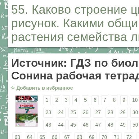
55. Каково строение 
рисунок. Какими общ
растения семейства 
Источник: ГДЗ по биол
Сонина рабочая тетрад
☆
Добавить в избранное
1
2
3
4
5
6
7
8
9
10
23
24
25
26
27
28
29
30
43
44
45
46
47
48
49
50
63
64
65
66
67
68
69
70
71
72