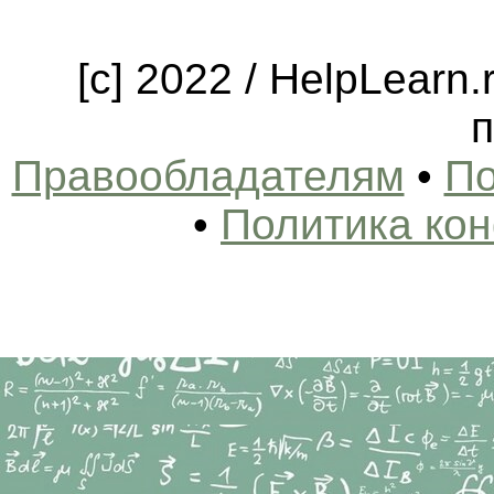
[c] 2022 / HelpLearn
п
Правообладателям
•
По
•
Политика ко