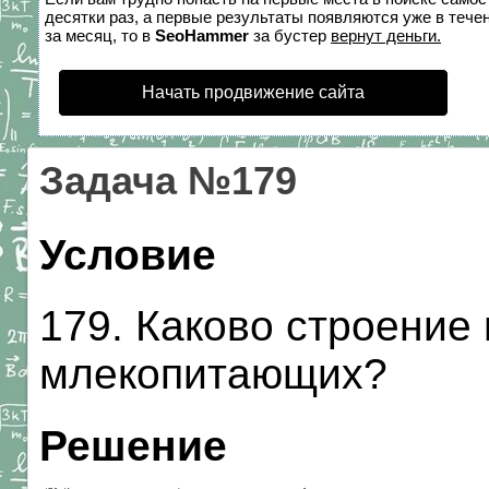
десятки раз, а первые результаты появляются уже в течен
за месяц, то в
SeoHammer
за бустер
вернут деньги.
Начать продвижение сайта
Задача №179
Условие
179. Каково строение
млекопитающих?
Решение