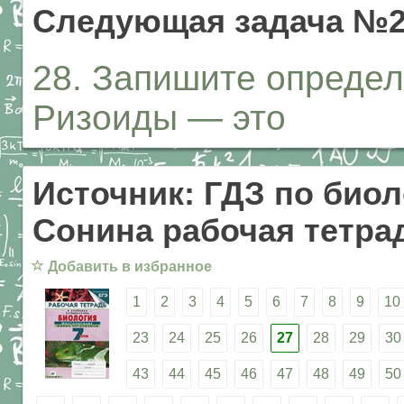
Следующая задача №
28. Запишите опреде
Ризоиды — это
Источник: ГДЗ по биол
Сонина рабочая тетрад
☆
Добавить в избранное
1
2
3
4
5
6
7
8
9
10
23
24
25
26
27
28
29
30
43
44
45
46
47
48
49
50