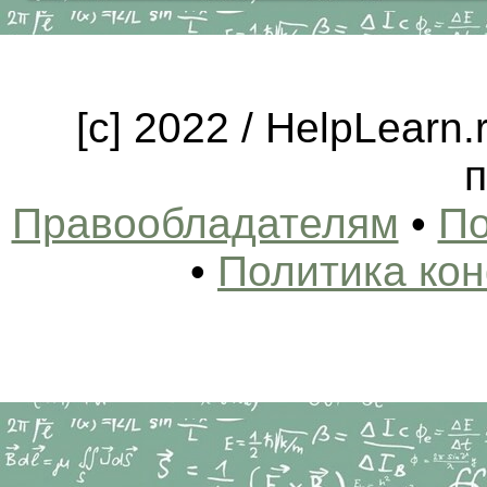
[c] 2022 / HelpLearn
п
Правообладателям
•
По
•
Политика ко