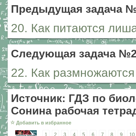
Предыдущая задача 
20. Как питаются лиш
Следующая задача №
22. Как размножаютс
Источник: ГДЗ по биол
Сонина рабочая тетрад
☆
Добавить в избранное
1
2
3
4
5
6
7
8
9
10