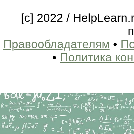
[c] 2022 / HelpLearn
п
Правообладателям
•
По
•
Политика ко