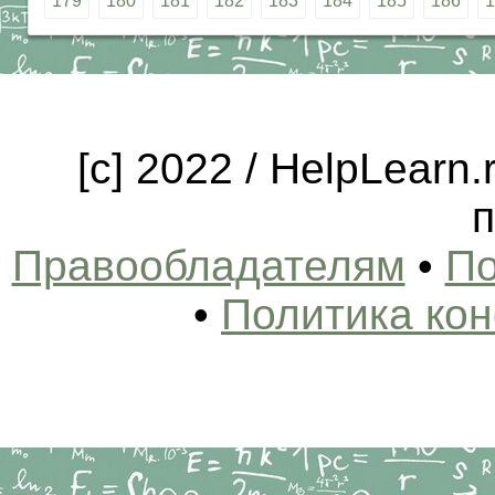
179
180
181
182
183
184
185
186
1
[c] 2022 / HelpLearn
п
Правообладателям
•
По
•
Политика ко