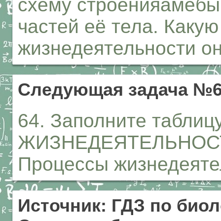
схему строенияамебы
частей её тела. Какую
жизнедеятельности о
Следующая задача №
64. Заполните табли
ЖИЗНЕДЕЯТЕЛЬНОС
Процессы жизнедеяте
Источник: ГДЗ по биол