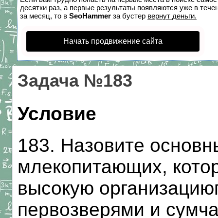
десятки раз, а первые результаты появляются уже в течен
за месяц, то в
SeoHammer
за бустер
вернут деньги.
Начать продвижение сайта
Задача №183
Условие
183. Назовите основн
млекопитающих, котор
высокую организацию
первозверями и сумч