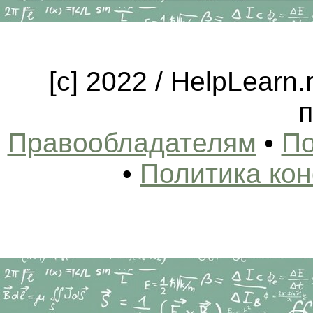
[c] 2022 / HelpLearn
п
Правообладателям
•
По
•
Политика ко