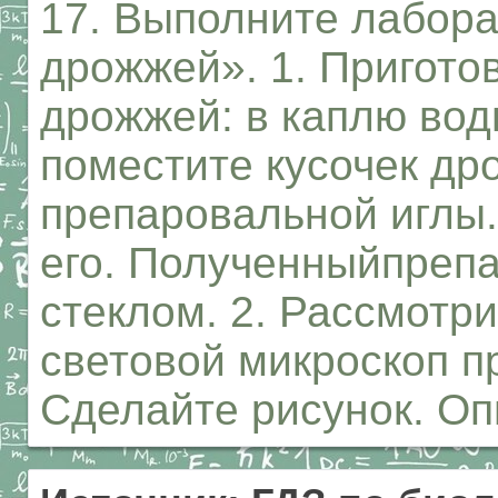
17. Выполните лабор
дрожжей». 1. Пригото
дрожжей: в каплю во
поместите кусочек д
препаровальной иглы
его. Полученныйпреп
стеклом. 2. Рассмотр
световой микроскоп пр
Сделайте рисунок. Оп