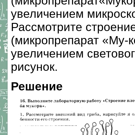
(микропрепарат«Муко
увеличением микроско
Рассмотрите строение
(микропрепарат «Му-к
увеличением световог
рисунок.
Решение