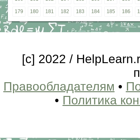
179
180
181
182
183
184
185
186
1
[c] 2022 / HelpLearn
п
Правообладателям
•
По
•
Политика ко