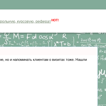
HOT!
нтрольную, курсовую, реферат
ние, но и напоминать клиентам о визитах тоже. Нашли