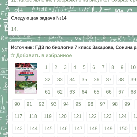
Следующая задача №14
14.
Источник: ГДЗ по биологии 7 класс Захарова, Сонина р
☆
Добавить в избранное
1
2
3
4
5
6
7
8
9
10
32
33
34
35
36
37
38
39
61
62
63
64
65
66
67
68
90
91
92
93
94
95
96
97
98
99
117
118
119
120
121
122
123
124
1
143
144
145
146
147
148
149
150
1