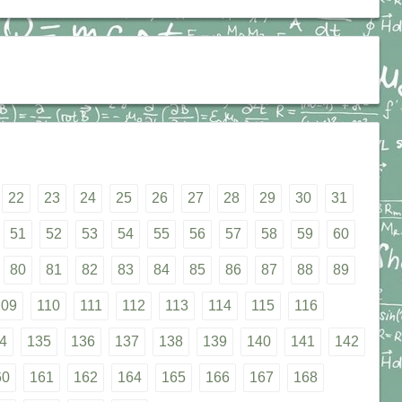
22
23
24
25
26
27
28
29
30
31
51
52
53
54
55
56
57
58
59
60
80
81
82
83
84
85
86
87
88
89
109
110
111
112
113
114
115
116
4
135
136
137
138
139
140
141
142
60
161
162
164
165
166
167
168