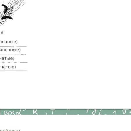
зуйтеего.