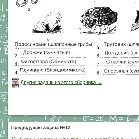
Другие задачи из этого сборника →
Предыдущая задача №12
12. Какое явление изображено на рисунке? Охарактери