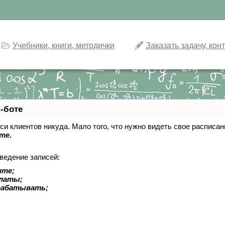
Учебники, книги, методички
Заказать задачу, ко
-боте
писи клиентов никуда. Мало того, что нужно видеть свое расписа
ime.
ведение записей:
ите;
платы;
рабатывать;