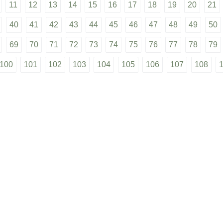
11
12
13
14
15
16
17
18
19
20
21
40
41
42
43
44
45
46
47
48
49
50
69
70
71
72
73
74
75
76
77
78
79
100
101
102
103
104
105
106
107
108
25
126
127
128
129
130
131
132
133
13
51
152
153
154
155
156
157
158
159
1
77
178
179
180
181
182
183
184
185
1
[c] 2022 / HelpLearn.ru - Помощь в учебе - ГДЗ портал
телям
•
Пользовательское соглашение
•
Политика конфиде