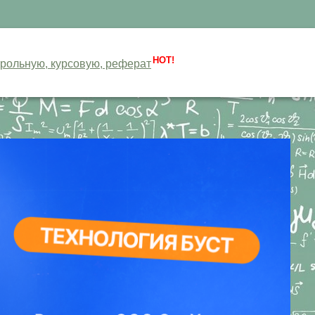
HOT!
нтрольную, курсовую, реферат