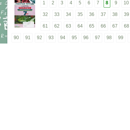
1
2
3
4
5
6
7
8
9
10
32
33
34
35
36
37
38
39
61
62
63
64
65
66
67
68
90
91
92
93
94
95
96
97
98
99
117
118
119
120
121
122
123
124
1
143
144
145
146
147
148
149
150
1
169
170
171
172
173
174
175
176
1
Правооблада