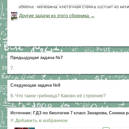
Другие задачи из этого сборника →
Предыдущая задача №7
7.
Следующая задача №9
9. Что такое грибница? Каково её строение?
Источник: ГДЗ по биологии 7 класс Захарова, Сонина р
☆
Добавить в избранное