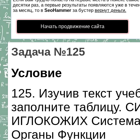
десятки раз, а первые результаты появляются уже в течен
за месяц, то в
SeoHammer
за бустер
вернут деньги.
Начать продвижение сайта
Задача №125
Условие
125. Изучив текст уче
заполните таблицу.
ИГЛОКОЖИХ Система 
Органы Функции