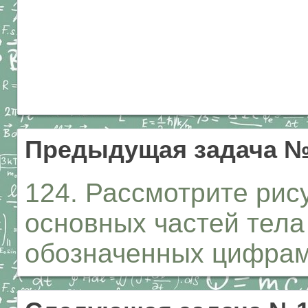
Предыдущая задача №
124. Рассмотрите рис
основных частей тела
обозначенных цифрами