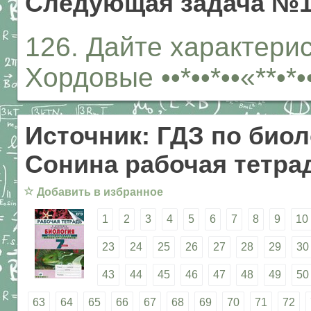
Следующая задача №1
126. Дайте характерис
Хордовые ••*••*••«**•
Источник: ГДЗ по биол
Сонина рабочая тетрад
☆
Добавить в избранное
1
2
3
4
5
6
7
8
9
10
23
24
25
26
27
28
29
30
43
44
45
46
47
48
49
50
63
64
65
66
67
68
69
70
71
72