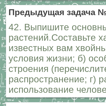
Предыдущая задача 
42. Выпишите основн
растений.Составьте х
известных вам хвойны
условия жизни; б) ос
строения (перечислите
распространение; г) р
использование челове