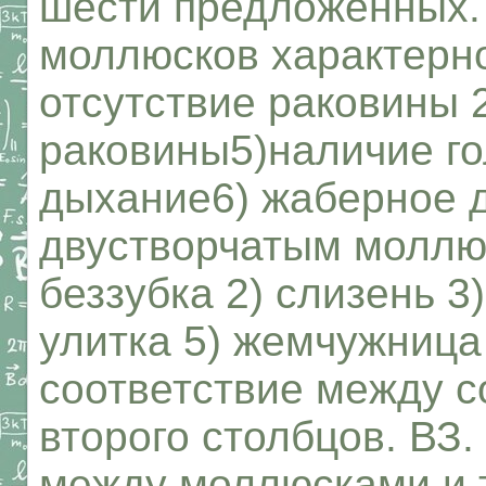
шести предложенных.
моллюсков характерно
отсутствие раковины 
раковины5)наличие го
дыхание6) жаберное д
двустворчатым моллюс
беззубка 2) слизень 3
улитка 5) жемчужница
соответствие между с
второго столбцов. ВЗ.
между моллюсками и 