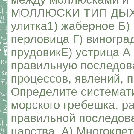
МОЛЛЮСКИ ТИП ДЫХА
улитка1) жаберное Б) 
перловица Г) виногра
прудовикЕ) устрица А 
правильную последов
процессов, явлений, п
Определите системат
морского гребешка, р
правильной последова
царства. A) Многокле