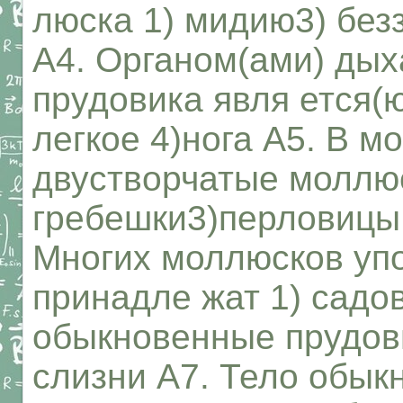
люска 1) мидию3) безз
А4. Органом(ами) дых
прудовика явля ется(ю
легкое 4)нога А5. В м
двустворчатые моллюс
гребешки3)перловицы 
Многих моллюсков упо
принадле жат 1) садов
обыкновенные прудови
слизни А7. Тело обык