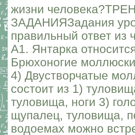
жизни человека?ТР
ЗАДАНИЯЗадания уро
правильный ответ из 
А1. Янтарка относится
Брюхоногие моллюски
4) Двустворчатые мол
состоит из 1) туловища
туловища, ноги 3) гол
щупалец, туловища, 
водоемах можно встре