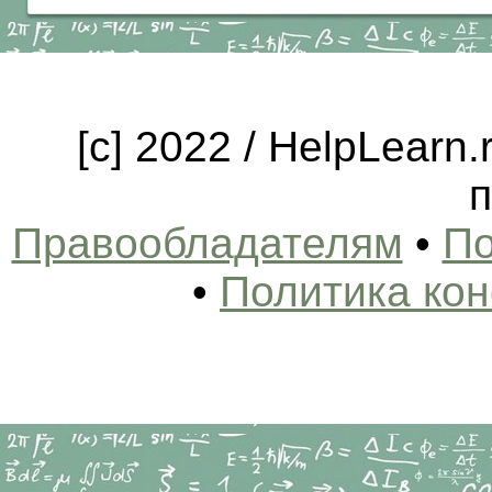
[c] 2022 / HelpLearn
п
Правообладателям
•
По
•
Политика ко