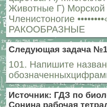
Животные Г) Морской
Членистоногие ••••••••«
РАКООБРАЗНЫЕ
Следующая задача №1
101. Напишите назван
обозначенныхцифрами. 1
Источник: ГДЗ по биол
Сонина рабочая тетрад