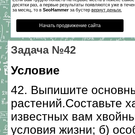
десятки раз, а первые результаты появляются уже в течен
за месяц, то в
SeoHammer
за бустер
вернут деньги.
Начать продвижение сайта
Задача №42
Условие
42. Выпишите основн
растений.Составьте х
известных вам хвойны
условия жизни; б) ос