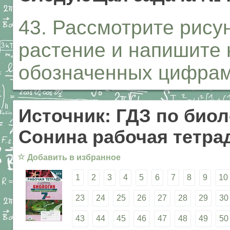
43. Рассмотрите рисун
растение и напишите 
обозначенных цифрами. 
Источник: ГДЗ по биол
Сонина рабочая тетрад
☆
Добавить в избранное
1
2
3
4
5
6
7
8
9
10
23
24
25
26
27
28
29
30
43
44
45
46
47
48
49
50