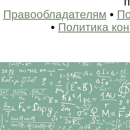
п
Правообладателям
•
По
•
Политика ко